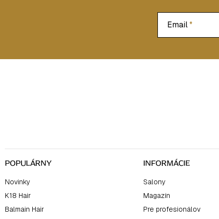
Email
Z
á
p
ä
t
i
e
POPULÁRNY
INFORMÁCIE
Novinky
Salony
K18 Hair
Magazín
Balmain Hair
Pre profesionálov