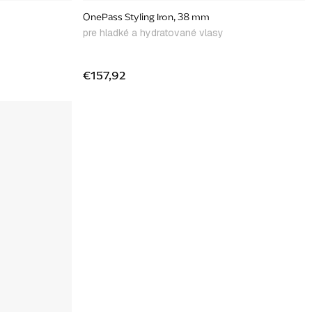
OnePass Styling Iron, 38 mm
pre hladké a hydratované vlasy
€157,92