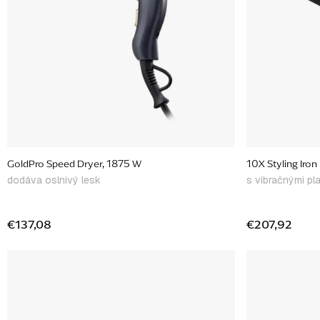
o
d
u
k
t
o
v
GoldPro Speed Dryer, 1875 W
10X Styling Iron
dodáva oslnivý lesk
s vibračnými pl
€137,08
€207,92