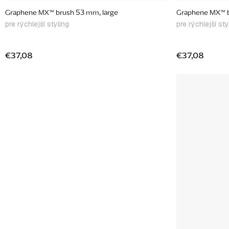
Graphene MX™ brush 53 mm, large
Graphene MX™ b
pre rýchlejší styling
pre rýchlejší sty
€37,08
€37,08