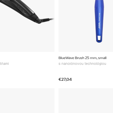
BlueWave Brush 25 mm, small
atňami
s nanoiónovou technológiou
€27,04