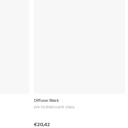
Diffuser Black
pre hydratované vlasy
€20,42