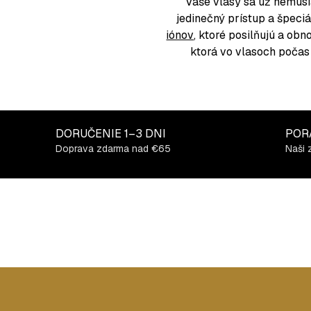
a
Vaše vlasy sa už nemusia
c
jedinečný prístup a špeci
i
iónov
, ktoré posilňujú a ob
e
ktorá vo vlasoch počas 
p
r
v
k
DORUČENIE
1–3 DNI
POR
y
Doprava zdarma nad €65
Naši 
v
ý
p
i
s
u