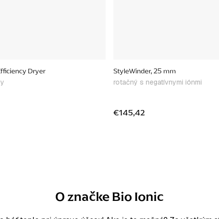
fficiency Dryer
StyleWinder, 25 mm
vy
rotačný s negatívnymi iónmi
€145,42
O značke Bio Ionic