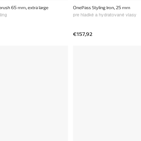
rush 65 mm, extra large
OnePass Styling Iron, 25 mm
ling
pre hladké a hydratované vlasy
€157,92