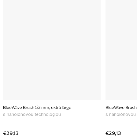
BlueWave Brush 53 mm, extra large
BlueWave Brush
s nanoiónovou technológiou
s nanoiónovou 
€29,13
€29,13