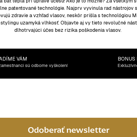
 báť tepla pri úprave účesu! Ako je to možné? Za všetkým sto
álne patentované technológie. Najprv vyvinula rad nástrojo
novujú zdravie a vzhľad vlasov, neskôr prišla s technológiou 
stylingu uzamyká vlhkosť. Objavte aj vy tieto revolučné nástro
dlhotrvajúci účes bez rizika poškodenia vlasov.
ADÍME VÁM
BONUS
zamestnanci sú odborne vyškolení
Exkluzívn
Odoberať newsletter