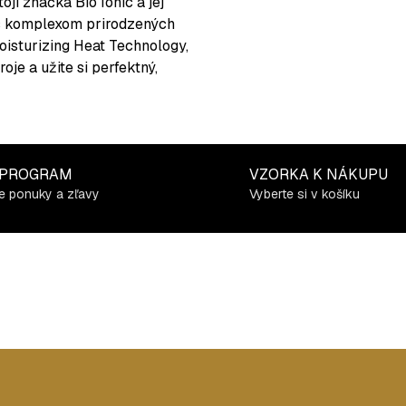
jí značka Bio Ionic a jej
v s komplexom prirodzených
Moisturizing Heat Technology,
je a užite si perfektný,
 PROGRAM
VZORKA K NÁKUPU
e ponuky a zľavy
Vyberte si v košíku