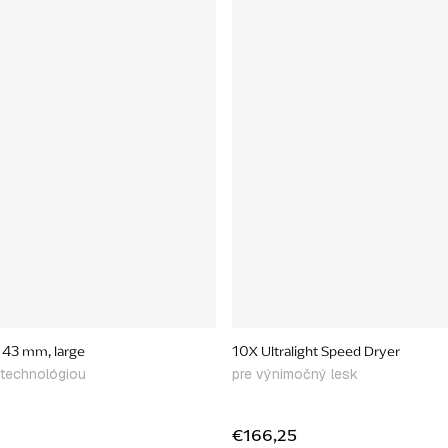
 43 mm, large
10X Ultralight Speed Dryer
technológiou
pre výnimočný lesk
€166,25