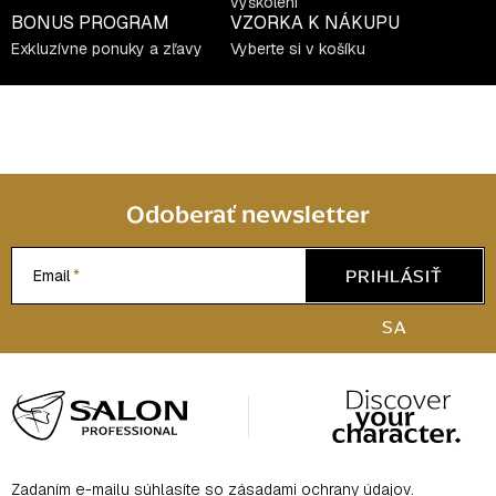
ý
vyškolení
BONUS PROGRAM
VZORKA K NÁKUPU
p
Exkluzívne ponuky a zľavy
Vyberte si v košíku
i
s
u
Odoberať newsletter
PRIHLÁSIŤ
Email
SA
Z
á
p
ä
Zadaním e-mailu súhlasíte so
zásadami ochrany údajov
.