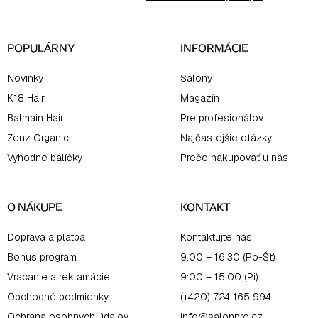
t
i
e
POPULÁRNY
INFORMÁCIE
Novinky
Salony
K18 Hair
Magazín
Balmain Hair
Pre profesionálov
Zenz Organic
Najčastejšie otázky
Výhodné balíčky
Prečo nakupovať u nás
O NÁKUPE
KONTAKT
Doprava a platba
Kontaktujte nás
Bonus program
9:00 – 16:30 (Po-Št)
Vracanie a reklamácie
9:00 – 15:00 (Pi)
Obchodné podmienky
(+420) 724 165 994
Ochrana osobných údajov
info@salonpro.cz