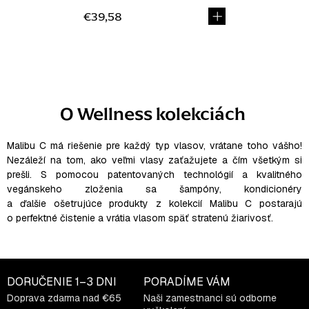
€39,58
O
v
l
O Wellness kolekciách
á
d
a
Malibu C má riešenie pre každý typ vlasov, vrátane toho vášho!
Nezáleží na tom, ako veľmi vlasy zaťažujete a čím všetkým si
c
prešli. S pomocou patentovaných technológií a kvalitného
i
vegánskeho zloženia sa šampóny, kondicionéry
e
a ďalšie ošetrujúce produkty z kolekcií Malibu C postarajú
p
o perfektné čistenie a vrátia vlasom späť stratenú žiarivosť.
r
v
k
y
DORUČENIE
1–3 DNI
PORADÍME VÁM
v
Doprava zdarma nad €65
Naši zamestnanci sú odborne