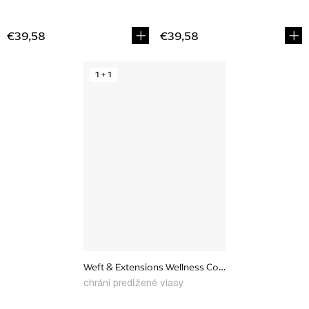
€39,58
€39,58
1 + 1
Weft & Extensions Wellness Collection, výhodný set
chráni predĺžené vlasy