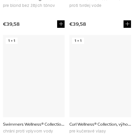
pre blond bez žltých tónov
proti tvrdej vode
€39,58
€39,58
1 + 1
1 + 1
Swimmers Wellness® Collection, výhodný set
Curl Wellness® Collection, výhodn
chráni proti vplyvom vody
pre kučeravé vlasy