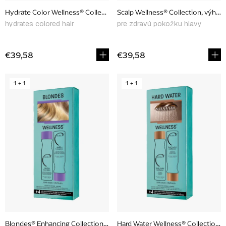
u
Hydrate Color Wellness® Collection, výhodný set
Scalp Wellness® Collection, výhod
k
hydrates colored hair
pre zdravú pokožku hlavy
t
o
€39,58
€39,58
v
1 + 1
1 + 1
Blondes® Enhancing Collection, výhodný set
Hard Water Wellness® Collection, 