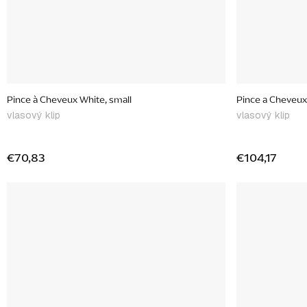
Pince à Cheveux White, small
Pince a Cheveu
vlasový klip
vlasový klip
€70,83
€104,17