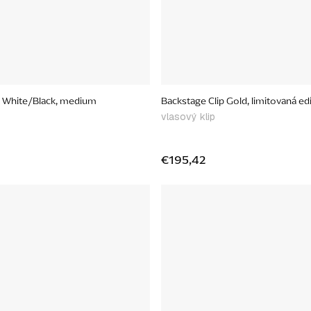
x White/Black, medium
Backstage Clip Gold, limitovaná edí
vlasový klip
€195,42