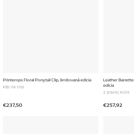
Printemps Floral Ponytail Clip, limitovaná edícia
Leather Barrette
edícia
klip na cop
z pravej kože
€237,50
€257,92