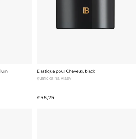
dium
Elastique pour Cheveux, black
gumička na vlasy
€56,25