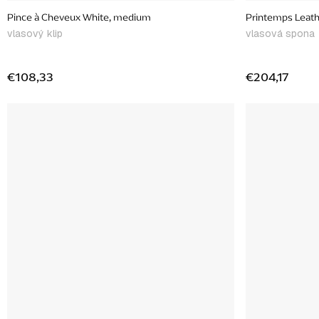
Pince à Cheveux White, medium
Printemps Leathe
vlasový klip
vlasová spona
€108,33
€204,17