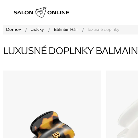
Prejsť
na
obsah
Domov
/
značky
/
Balmain Hair
/
luxusné doplnky
LUXUSNÉ DOPLNKY BALMAIN
V
ý
p
i
s
p
r