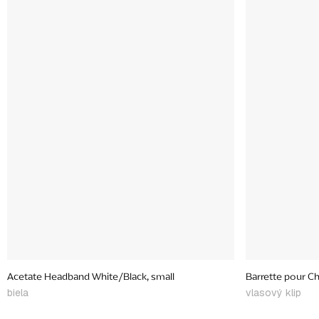
Acetate Headband White/Black, small
Barrette pour C
biela
vlasový klip