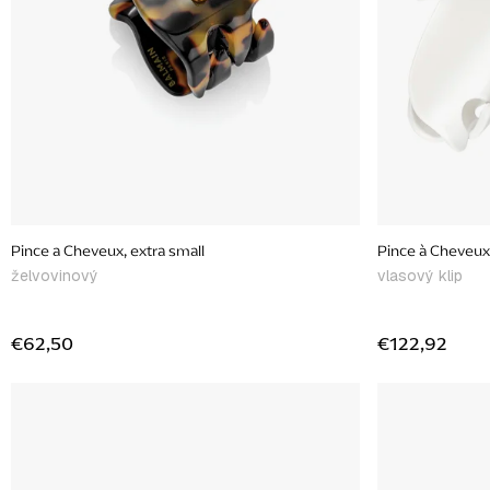
o
d
u
k
t
o
v
Pince a Cheveux, extra small
Pince à Cheveux 
želvovinový
vlasový klip
€62,50
€122,92