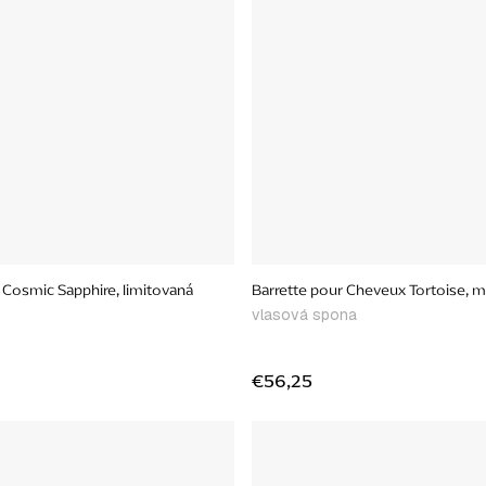
 Cosmic Sapphire, limitovaná
Barrette pour Cheveux Tortoise, 
vlasová spona
€56,25