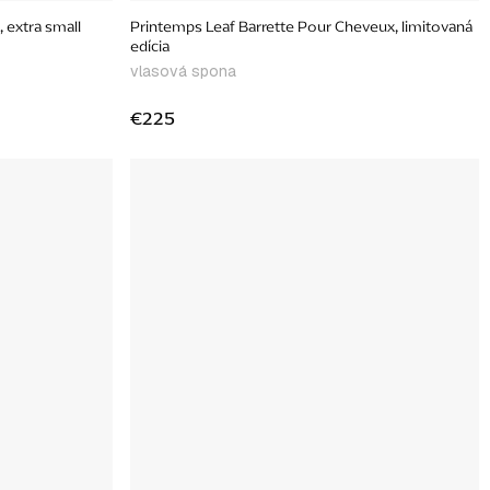
 extra small
Printemps Leaf Barrette Pour Cheveux, limitovaná
edícia
vlasová spona
€225