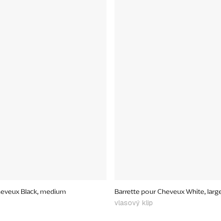
heveux Black, medium
Barrette pour Cheveux White, larg
vlasový klip