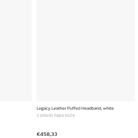
m
Legacy Leather Puffed Headband, white
z pravej napa kože
€458,33