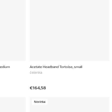
medium
Acetate Headband Tortoise, small
čelenka
€164,58
Novinka