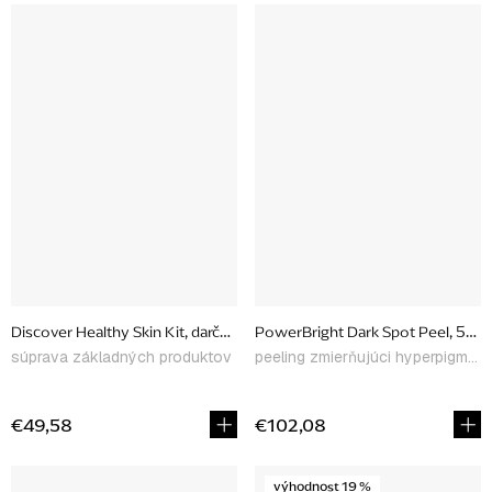
Discover Healthy Skin Kit, darčekové balenie
PowerBright Dark Spot Peel, 50 m
súprava základných produktov
peeling zmierňujúci hyperpigmentáciu
€49,58
€102,08
výhodnost 19 %