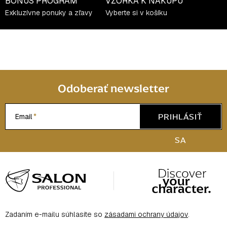
BONUS PROGRAM
VZORKA K NÁKUPU
Exkluzívne ponuky a zľavy
Vyberte si v košíku
Odoberať newsletter
PRIHLÁSIŤ
Email
SA
Z
á
p
ä
Zadaním e-mailu súhlasíte so
zásadami ochrany údajov
.
t