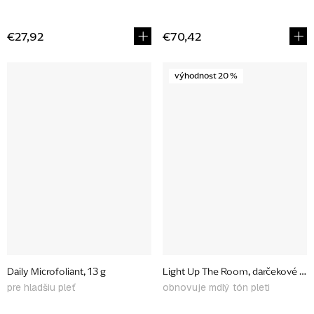
€27,92
€70,42
výhodnost 20 %
Daily Microfoliant, 13 g
Light Up The Room, darčekové bal
pre hladšiu pleť
obnovuje mdlý tón pleti