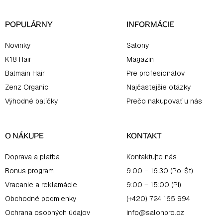
i
e
POPULÁRNY
INFORMÁCIE
Novinky
Salony
K18 Hair
Magazín
Balmain Hair
Pre profesionálov
Zenz Organic
Najčastejšie otázky
Výhodné balíčky
Prečo nakupovať u nás
O NÁKUPE
KONTAKT
Doprava a platba
Kontaktujte nás
Bonus program
9:00 – 16:30 (Po-Št)
Vracanie a reklamácie
9:00 – 15:00 (Pi)
Obchodné podmienky
(+420) 724 165 994
Ochrana osobných údajov
info@salonpro.cz