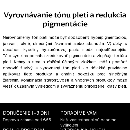
v
l
Vyrovnávanie tónu pleti a redukcia
á
pigmentácie
d
a
c
Nerovnomerný tón pleti môže byť spôsobený hyperpigmentáciou,
i
jazvami, akné, slnečnými škvrnami alebo starnutím. Výrobky s
e
obsahom kyseliny hyalurónovej patria medzi najobľúbenejšie.
Táto kyselina pomáha zredukovať pigmentáciu a zlepšuje textúru
p
pleti. Krémy a séra s ďalšími účinnými zložkami môžu pomôcť
r
obnoviť žiarivý a vyrovnaný tón pleti. Je dôležité pravidelne
v
aplikovať tieto produkty a chrániť pokožku pred slnečným
k
žiarením. Kombinácia starostlivosti a vhodných produktov môže
y
viesť k úžasným výsledkom a zvýrazneniu prirodzenej krásy pleti.
v
ý
p
i
DORUČENIE
1–3 DNI
PORADÍME VÁM
s
Doprava zdarma nad €65
Naši zamestnanci sú odborne
vyškolení
u