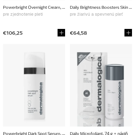
u
Powerbright Overnight Cream, 50 ml
Daily Brightness Boosters Skin Kit
k
pre zjednotenie pleti
pre žiarivú a spevnenú pleť
t
o
€106,25
€64,58
v
Powerbright Dark Spot Serum, 30 ml
Daily Microfoliant, 74 g + náplň