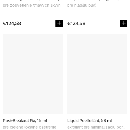
pre zosvetlenie tmavých škvŕn
pre hladšiu pleť
€124,58
€124,58
Post-Breakout Fix, 15 ml
Liquid Peelfoliant, 59 ml
pre cielené lokálne ošetrenie
exfoliant pre minimalizáciu pórov