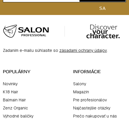
SA
Z
á
p
ä
Zadaním e-mailu súhlasíte so
zásadami ochrany údajov
.
t
i
e
POPULÁRNY
INFORMÁCIE
Novinky
Salony
K18 Hair
Magazín
Balmain Hair
Pre profesionálov
Zenz Organic
Najčastejšie otázky
Výhodné balíčky
Prečo nakupovať u nás