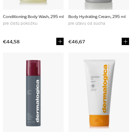
d
u
Conditioning Body Wash, 295 ml
Body Hydrating Cream, 295 ml
k
pre čistú pokožku
pre úľavu od sucha
t
o
€44,58
€46,67
v