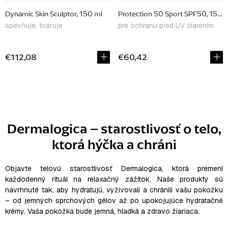
Dynamic Skin Sculptor, 150 ml
Protection 50 Sport SPF50, 156 
spevňuje, tvaruje
pre ochranu pred UV žiarením
€112,08
€60,42
O
v
l
Dermalogica – starostlivosť o telo,
á
ktorá hýčka a chráni
d
a
c
Objavte telovú starostlivosť Dermalogica, ktorá premení
i
každodenný rituál na relaxačný zážitok. Naše produkty sú
e
navrhnuté tak, aby hydratujú, vyživovali a chránili vašu pokožku
– od jemných sprchových gélov až po upokojujúce hydratačné
p
krémy. Vaša pokožka bude jemná, hladká a zdravo žiariaca.
r