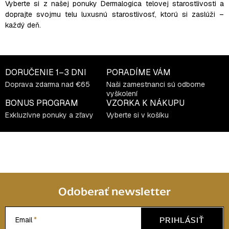
v
Vyberte si z našej ponuky Dermalogica telovej starostlivosti a
k
doprajte svojmu telu luxusnú starostlivosť, ktorú si zaslúži –
y
každý deň.
v
ý
p
i
DORUČENIE
1–3 DNI
PORADÍME VÁM
s
Doprava zdarma nad €65
Naši zamestnanci sú odborne
vyškolení
u
BONUS PROGRAM
VZORKA K NÁKUPU
Exkluzívne ponuky a zľavy
Vyberte si v košíku
Odoberať newsletter
PRIHLÁSIŤ
Email