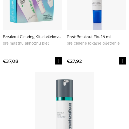
r
o
d
u
Breakout Clearing Kit, darčekové balenie
Post-Breakout Fix, 15 ml
k
pre mastnú aknóznu pleť
pre cielené lokálne ošetrenie
t
o
€37,08
€27,92
v