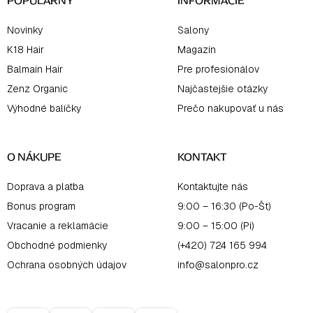
e
POPULÁRNY
INFORMÁCIE
Novinky
Salony
K18 Hair
Magazín
Balmain Hair
Pre profesionálov
Zenz Organic
Najčastejšie otázky
Výhodné balíčky
Prečo nakupovať u nás
O NÁKUPE
KONTAKT
Doprava a platba
Kontaktujte nás
Bonus program
9:00 – 16:30 (Po-Št)
Vracanie a reklamácie
9:00 – 15:00 (Pi)
Obchodné podmienky
(+420) 724 165 994
Ochrana osobných údajov
info@salonpro.cz