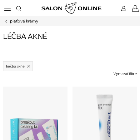
Prejsť
na
obsah
pleťové krémy
LÉČBA AKNÉ
liečba akné
Vymazať filtre
V
ý
p
i
s
p