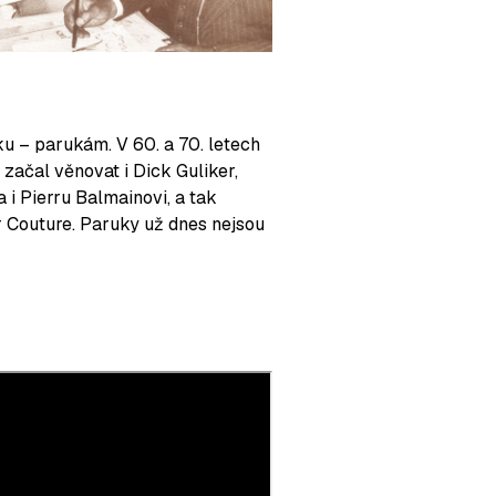
ňku
–
parukám. V 60. a 70. letech
 začal věnovat i Dick Guliker,
i Pierru Balmainovi, a tak
ir Couture. Paruky už dnes nejsou