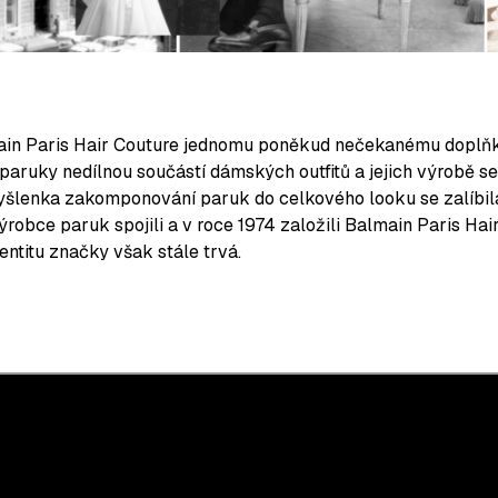
main Paris Hair Couture jednomu poněkud nečekanému dopl
 paruky nedílnou součástí dámských outfitů a jejich výrobě se
šlenka zakomponování paruk do celkového looku se zalíbila 
ýrobce paruk spojili a v roce 1974 založili Balmain Paris Ha
entitu značky však stále trvá.