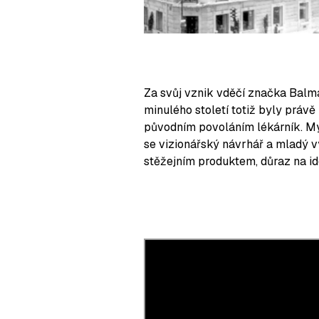
Za svůj vznik vděčí značka Bal
minulého století totiž byly právě
původním povoláním lékárník. My
se vizionářský návrhář a mladý v
stěžejním produktem, důraz na id