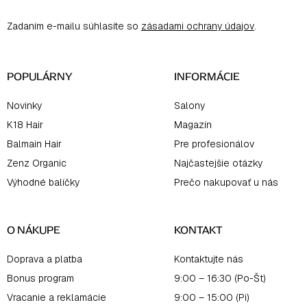
ä
Zadaním e-mailu súhlasíte so
zásadami ochrany údajov
.
t
i
e
POPULÁRNY
INFORMÁCIE
Novinky
Salony
K18 Hair
Magazín
Balmain Hair
Pre profesionálov
Zenz Organic
Najčastejšie otázky
Výhodné balíčky
Prečo nakupovať u nás
O NÁKUPE
KONTAKT
Doprava a platba
Kontaktujte nás
Bonus program
9:00 – 16:30 (Po-Št)
Vracanie a reklamácie
9:00 – 15:00 (Pi)