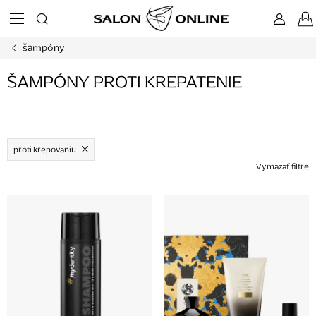
Prejsť
na
obsah
šampóny
ŠAMPÓNY PROTI KREPATENIE
proti krepovaniu
Vymazať filtre
V
ý
p
i
s
p