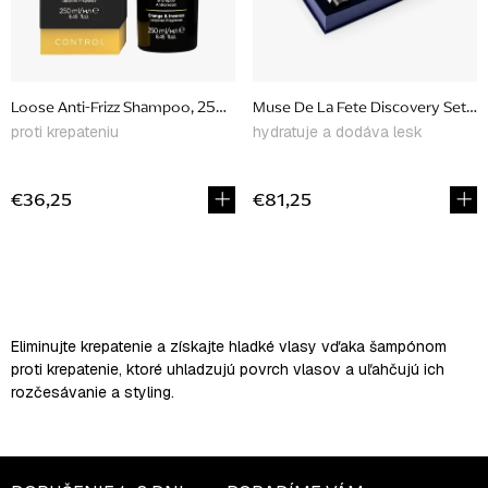
Loose Anti-Frizz Shampoo, 250 ml
Muse De La Fete Discovery Set, li
proti krepateniu
hydratuje a dodáva lesk
€36,25
€81,25
O
v
l
Eliminujte krepatenie a získajte hladké vlasy vďaka šampónom
á
proti krepatenie, ktoré uhladzujú povrch vlasov a uľahčujú ich
d
rozčesávanie a styling.
a
c
i
e