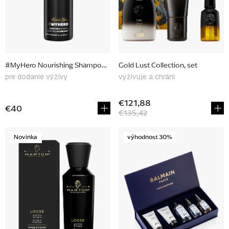
r
o
d
u
#MyHero Nourishing Shampoo, 300 ml
Gold Lust Collection, set
k
pre dodanie výživy
vyživuje a chráni
t
o
€121,88
€40
€135,42
v
Novinka
výhodnost 30%