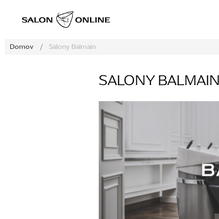
Prejsť
na
obsah
Domov
/
Salony Balmain
SALONY BALMAI