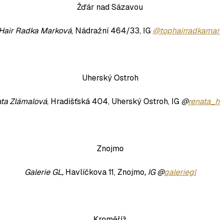
Žďár nad Sázavou
Hair Radka Marková
, Nádražní 464/33, IG
@tophairradkamar
Uherský Ostroh
ta Zlámalová
, Hradišťská 404, Uherský Ostroh, IG
@
renata_h
Znojmo
Galerie GL,
Havlíčkova 11, Znojmo
, IG @
galeriegl
Kroměříž