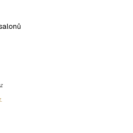
 salonů
z
z