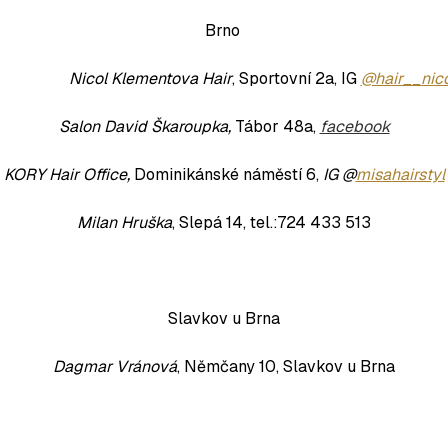
Brno
Nicol Klementova Hair
, Sportovní 2a, IG
@hair__nico
Salon David Šk
aroupka,
Tábor 48a,
facebook
KORY Hair Office,
Dominikánské náměstí 6,
IG @
misahairstyl
Milan Hruška
, Slepá 14, tel.:724 433 513
Slavkov u Brna
Dagmar Vránová
, Němčany 10, Slavkov u Brna