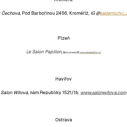
k Čechová,
Pod Barbořinou 2456, Kroměříž
, IG @
kadernictví_
Plzeň
Le Salon Papillon,
Bezručova 29,
www.lepapillon.cz
Havířov
Salon Witová,
nám.Republiky 1521/1b,
www.salonwitova.com
Ostrava