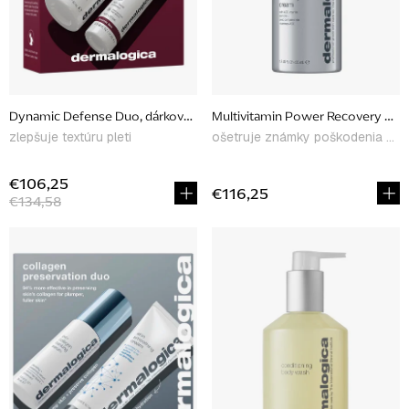
r
o
d
u
Dynamic Defense Duo, dárkové balení
Multivitamin Power Recovery Cre
k
zlepšuje textúru pleti
ošetruje známky poškodenia pleti
t
o
€106,25
€116,25
€134,58
v