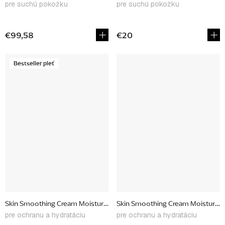
pre suchú pokožku
pre suchú pokožku
€99,58
€20
Bestseller pleť
Skin Smoothing Cream Moisturizer, 100 ml
Skin Smoothing Cream Moisturizer
pre ochranu a hydratáciu
pre ochranu a hydratáciu