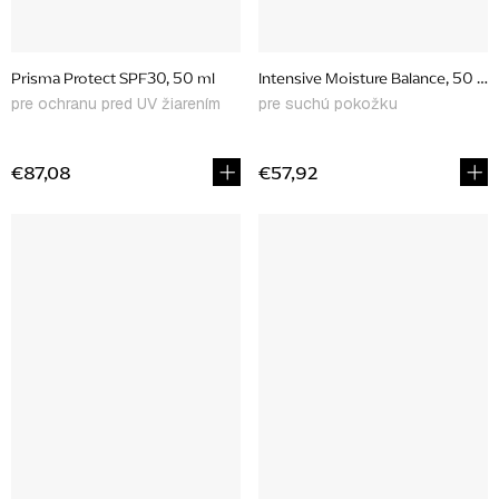
Prisma Protect SPF30, 50 ml
Intensive Moisture Balance, 50 ml
pre ochranu pred UV žiarením
pre suchú pokožku
€87,08
€57,92