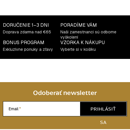
O
v
l
á
DORUČENIE
1–3 DNI
PORADÍME VÁM
d
Doprava zdarma nad €65
Naši zamestnanci sú odborne
a
vyškolení
c
BONUS PROGRAM
VZORKA K NÁKUPU
i
Exkluzívne ponuky a zľavy
Vyberte si v košíku
e
p
r
v
k
y
Odoberať newsletter
v
ý
PRIHLÁSIŤ
Email
p
i
SA
s