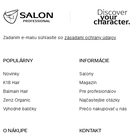
Z
u
á
p
ä
Zadaním e-mailu súhlasíte so
zásadami ochrany údajov
.
t
i
e
POPULÁRNY
INFORMÁCIE
Novinky
Salony
K18 Hair
Magazín
Balmain Hair
Pre profesionálov
Zenz Organic
Najčastejšie otázky
Výhodné balíčky
Prečo nakupovať u nás
O NÁKUPE
KONTAKT