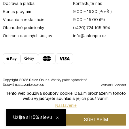
Doprava a platba
Kontaktujte nás
Bonus program
9:00 – 16:30 (Po-Št)
Vracanie a reklamácie
9:00 – 15:00 (Pi)
Obchodné podmienky
(+420) 724 165 994
Ochrana osobných údajov
info@salonpro.cz
Copyright 2026
Salon Online
. Všetky práva vyhradené.
Upraviť nastavenie cookies
Vytvoril Shoptet
Tento web používá soubory cookie. Dalším procházením tohoto
webu vyjadřujete souhlas s jejich používáním.
Nastavenie
×
Užijte si 15% slevu
ODMIETNUŤ
SÚHLASÍM