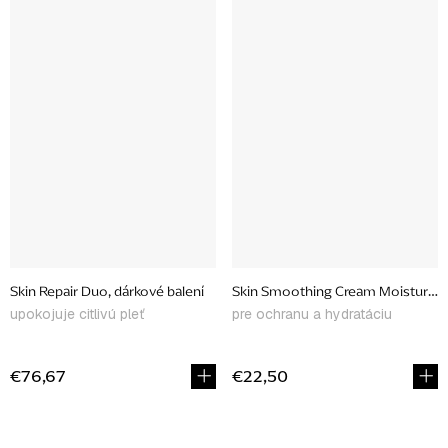
Skin Repair Duo, dárkové balení
Skin Smoothing Cream Moisturizer
upokojuje citlivú pleť
pre ochranu a hydratáciu
€76,67
€22,50