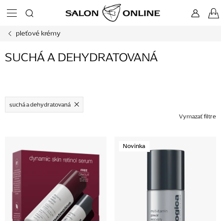
Prejsť
na
obsah
pleťové krémy
SUCHÁ A DEHYDRATOVANÁ
suchá a dehydratovaná
Vymazať filtre
V
Novinka
ý
p
i
s
p