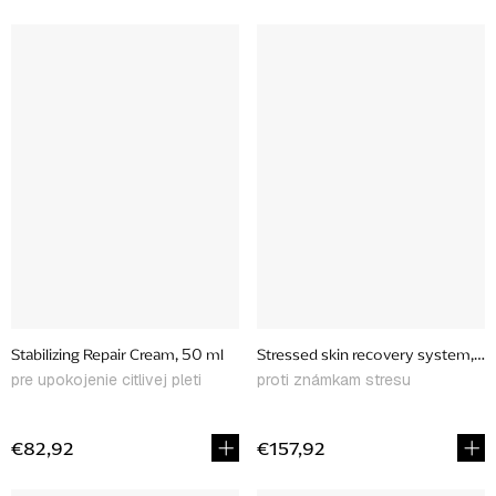
Stabilizing Repair Cream, 50 ml
Stressed skin recovery system, dá
pre upokojenie citlivej pleti
proti známkam stresu
€82,92
€157,92