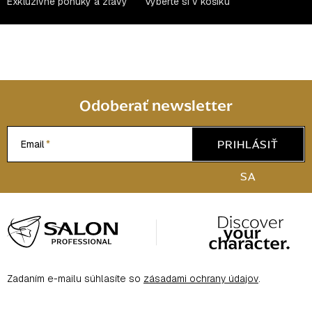
Exkluzívne ponuky a zľavy
Vyberte si v košíku
Odoberať newsletter
PRIHLÁSIŤ
Email
SA
Z
á
p
ä
Zadaním e-mailu súhlasíte so
zásadami ochrany údajov
.
t
i