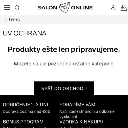
Prejsť
na
obsah
krémy
UV OCHRANA
Produkty ešte len pripravujeme.
Môžete sa ale pozrieť na ostatné kategórie.
SPÄŤ DO OBCHODU
DORUČENIE
1–3 DNI
PORADÍME VÁM
Doprava zdarma nad €65
Naši zamestnanci sú odborne
vyškolení
BONUS PROGRAM
VZORKA K NÁKUPU