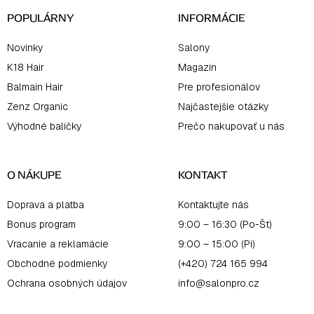
e
POPULÁRNY
INFORMÁCIE
Novinky
Salony
K18 Hair
Magazín
Balmain Hair
Pre profesionálov
Zenz Organic
Najčastejšie otázky
Výhodné balíčky
Prečo nakupovať u nás
O NÁKUPE
KONTAKT
Doprava a platba
Kontaktujte nás
Bonus program
9:00 – 16:30 (Po-Št)
Vracanie a reklamácie
9:00 – 15:00 (Pi)
Obchodné podmienky
(+420) 724 165 994
Ochrana osobných údajov
info@salonpro.cz