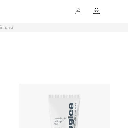
NÁKUPNÝ
KOŠÍK
ní pleti