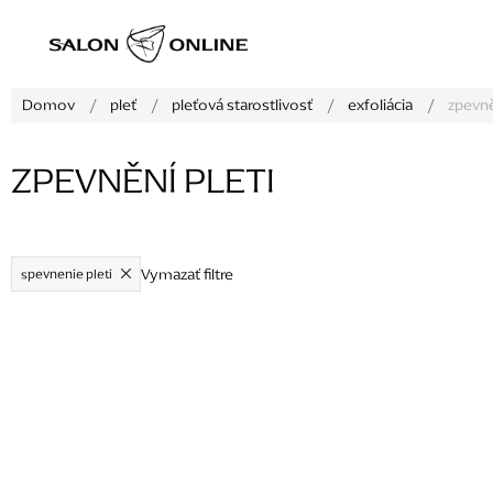
Prejsť
na
obsah
Domov
/
pleť
/
pleťová starostlivosť
/
exfoliácia
/
zpevně
ZPEVNĚNÍ PLETI
Vymazať filtre
spevnenie pleti
V
ý
p
i
s