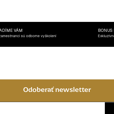
ADÍME VÁM
BONUS
zamestnanci sú odborne vyškolení
Exkluzívn
Odoberať newsletter