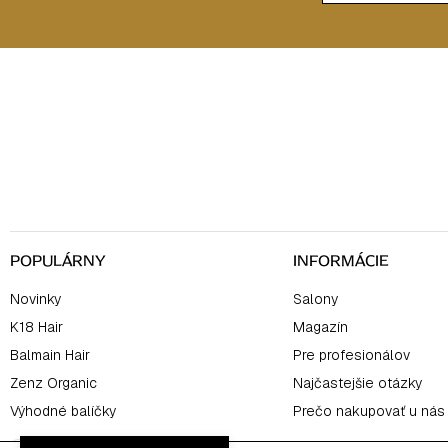
s
u
Z
á
p
ä
t
i
e
POPULÁRNY
INFORMÁCIE
Novinky
Salony
K18 Hair
Magazín
Balmain Hair
Pre profesionálov
Zenz Organic
Najčastejšie otázky
Výhodné balíčky
Prečo nakupovať u nás