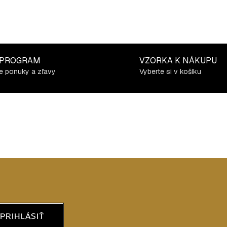
 PROGRAM
VZORKA K NÁKUPU
e ponuky a zľavy
Vyberte si v košíku
PRIHLÁSIŤ