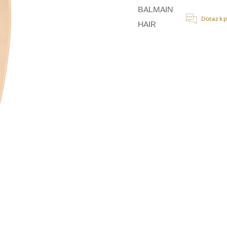
cena:
BALMAIN
Dotaz k 
HAIR