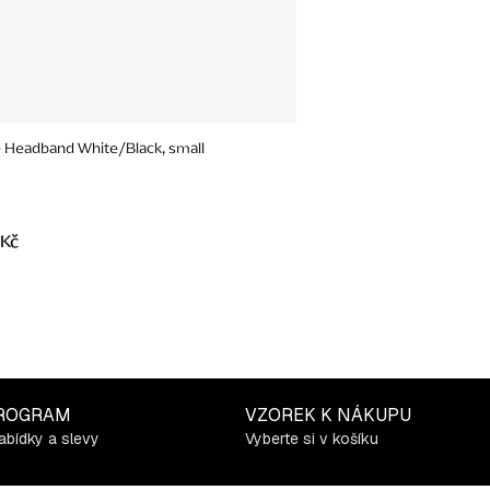
 Headband White/Black, small
 Kč
ROGRAM
VZOREK K NÁKUPU
abídky a slevy
Vyberte si v košíku