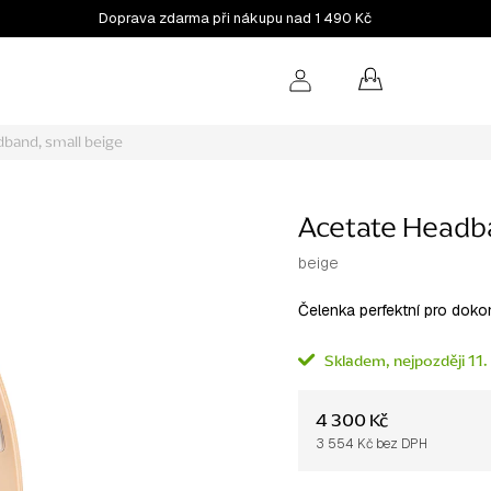
Doprava zdarma při nákupu nad 1 490 Kč
NÁKUPNÍ
KOŠÍK
dband, small
beige
Acetate Headb
beige
Čelenka perfektní pro doko
Skladem
11.
4 300 Kč
3 554 Kč bez DPH
Měrná