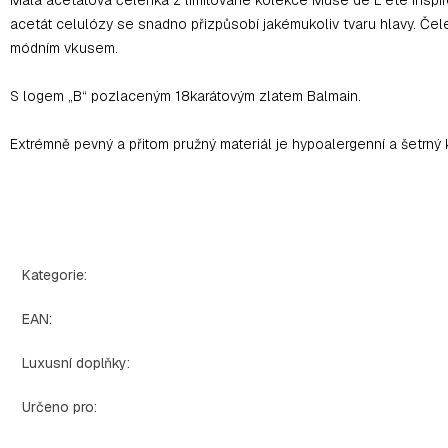
acetát celulózy se snadno přizpůsobí jakémukoliv tvaru hlavy. Čele
módním vkusem.
S logem „B“ pozlaceným 18karátovým zlatem Balmain.
Extrémně pevný a přitom pružný materiál je hypoalergenní a šetrný
Kategorie
:
EAN
:
Luxusní doplňky
:
Určeno pro
: