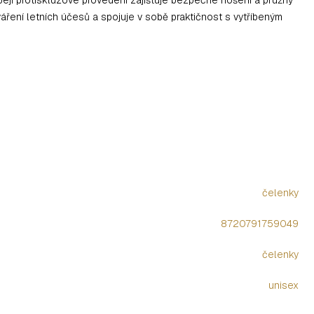
áření letních účesů a spojuje v sobě praktičnost s vytříbeným
čelenky
8720791759049
čelenky
unisex