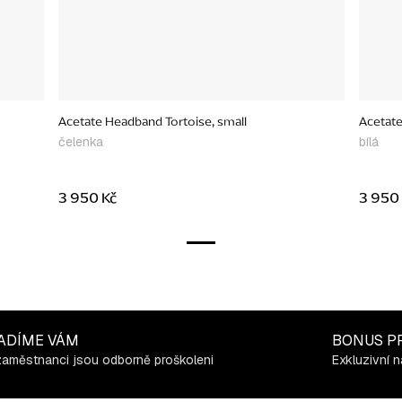
Acetate Headband Tortoise, small
Acetate
čelenka
bílá
3 950 Kč
3 950
ADÍME VÁM
BONUS P
zaměstnanci jsou odborně proškoleni
Exkluzivní n