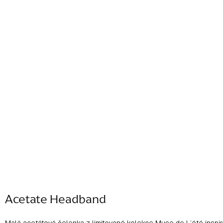
Acetate Headband
Malá acetátová čelenka z limitované kolekce Muse de L’été inspir