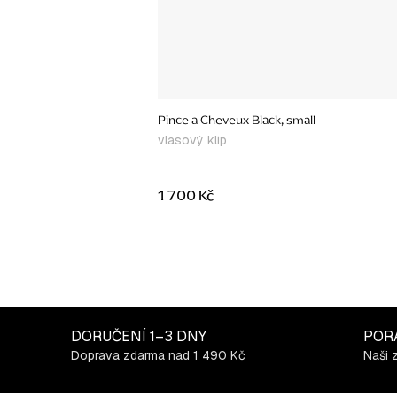
Pince a Cheveux Black, small
vlasový klip
1 700 Kč
DORUČENÍ
1–3 DNY
POR
Doprava zdarma nad 1 490 Kč
Naši 