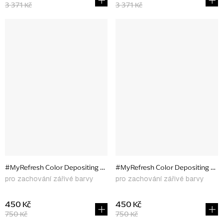
3 371 Kč
3 371 Kč
#MyRefresh Color Depositing Conditioner Magenta Magic, 177 ml
#MyRefresh Color Depositing Cond
pro zachování zářivé barvy
pro zachování zářivé barvy
450 Kč
450 Kč
750 Kč
750 Kč