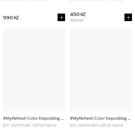
450 Kč
990 Kč
750 Kč
#MyRefresh Color Depositing Conditioner Purple Raven, 177 ml
#MyRefresh Color Depositing Condi
pro zachování zářivé barvy
pro zachování zářivé barvy