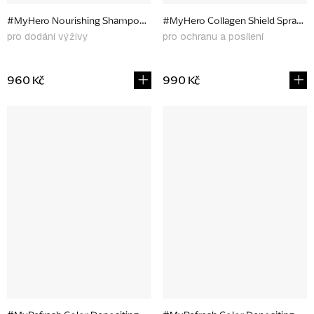
#MyHero Nourishing Shampoo, 300 ml
#MyHero Collagen Shield Spray, 1
pro dodání výživy
pro ochranu a posílení
960 Kč
990 Kč