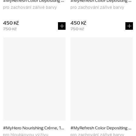
#MyRefresh Color Depositing Conditioner Lavender Lust, 177 ml
#MyRefresh Color Depositing Cond
pro zachování zářivé barvy
pro zachování zářivé barvy
450 Kč
450 Kč
750 Kč
750 Kč
#MyHero Nourishing Créme, 150 ml
#MyRefresh Color Depositing Cond
pro hloubkovou výživu
pro zachování zářivé barvy