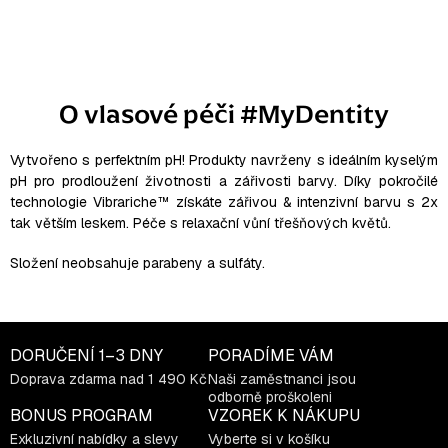
O
v
l
O vlasové péči #MyDentity
á
d
a
Vytvořeno s perfektním pH!
Produkty navrženy
s ideálním kyselým
pH pro prodloužení životnosti a zářivosti barvy. Díky pokročilé
c
technologie
Vibrariche™
získáte zářivou & intenzivní barvu s 2x
í
tak větším leskem. Péče s relaxační vůní třešňových květů.
p
r
Složení
neobsahuje parabeny a sulfáty.
v
k
y
v
DORUČENÍ
1–3 DNY
PORADÍME VÁM
ý
Doprava zdarma nad 1 490 Kč
Naši zaměstnanci jsou
odborně proškoleni
p
BONUS PROGRAM
VZOREK K NÁKUPU
i
Exkluzivní nabídky a slevy
Vyberte si v košíku