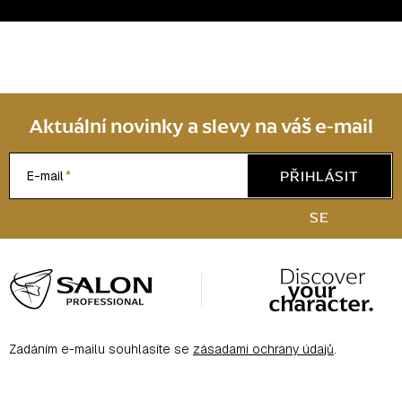
s
u
Aktuální novinky a slevy na váš e-mail
PŘIHLÁSIT
E-mail
SE
Z
á
p
a
Zadáním e-mailu souhlasíte se
zásadami ochrany údajů
.
t
í