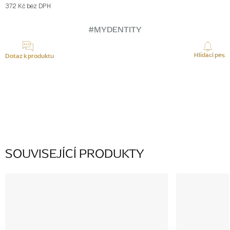
372 Kč bez DPH
Měrná
cena:
#MYDENTITY
Hlídací pes
Dotaz k produktu
K tomuto produktu zatím nikdo žádný dotaz nepřidal, buďte první.
PŘIDAT KOMENTÁŘ
SOUVISEJÍCÍ PRODUKTY