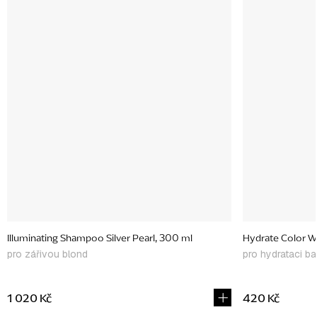
ml
Illuminating Shampoo Silver Pearl, 300 ml
Hydrate Color W
pro zářivou blond
pro hydrataci b
1 020 Kč
420 Kč