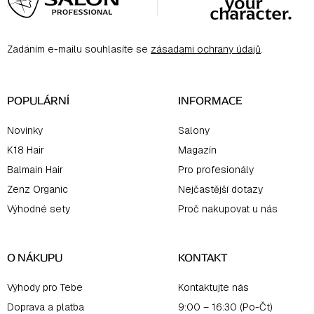
p
a
Zadáním e-mailu souhlasíte se
zásadami ochrany údajů
.
t
í
POPULÁRNÍ
INFORMACE
Novinky
Salony
K18 Hair
Magazín
Balmain Hair
Pro profesionály
Zenz Organic
Nejčastější dotazy
Výhodné sety
Proč nakupovat u nás
O NÁKUPU
KONTAKT
Výhody pro Tebe
Kontaktujte nás
Doprava a platba
9:00 – 16:30 (Po-Čt)