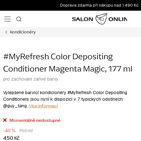
Přejít
Doprava zdarma při nákupu nad 1 490 Kč
na
obsah
kondicionéry
#MyRefresh Color Depositing
Conditioner Magenta Magic, 177 ml
pro zachování zářivé barvy
Vylepšené barvící kondicionéry #MyRefresh Color Depositing
Conditioners jsou nyní k dispozici v 7 typických odstínech
Více informací
@guy_tang.
Momentálně nedostupné
-40 %
750 Kč
450 Kč