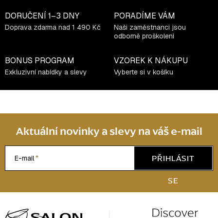
DORUČENÍ
1–3 DNY
PORADÍME VÁM
Doprava zdarma nad 1 490 Kč
Naši zaměstnanci jsou
odborně proškoleni
BONUS PROGRAM
VZOREK K NÁKUPU
Exkluzivní nabídky a slevy
Vyberte si v košíku
Aktuální novinky a slevy na váš e-mail
PŘIHLÁSIT
E-mail
SE
Z
á