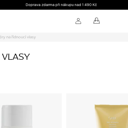
Doprava zdarma při nákupu nad 1 490 Kč
NÁKUPNÍ
KOŠÍK
ry na řídnoucí vlasy
 VLASY