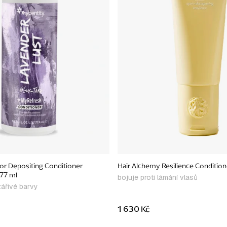
r Depositing Conditioner
Hair Alchemy Resilience Condition
177 ml
bojuje proti lámání vlasů
ářivé barvy
1 630 Kč