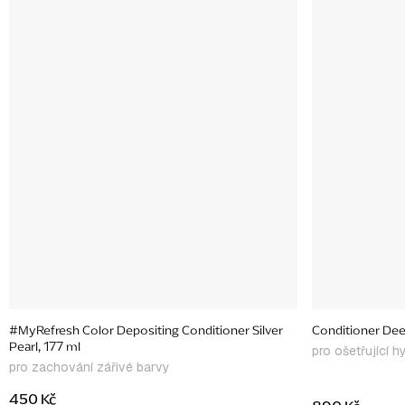
#MyRefresh Color Depositing Conditioner Silver
Conditioner De
Pearl, 177 ml
pro ošetřující h
pro zachování zářivé barvy
450 Kč