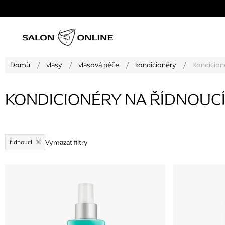
Přejít
na
obsah
Domů
/
vlasy
/
vlasová péče
/
kondicionéry
/
Kondicioné
KONDICIONÉRY NA ŘÍDNOUCÍ
Vymazat filtry
řídnoucí
V
ý
p
i