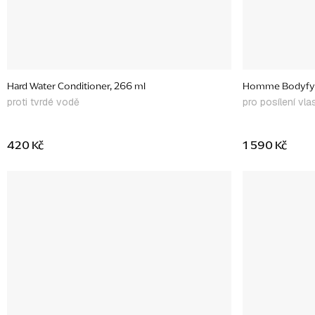
Hard Water Conditioner, 266 ml
Homme Bodyfyin
proti tvrdé vodě
pro posílení vl
420 Kč
1 590 Kč