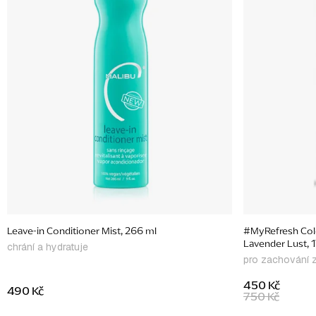
s
p
r
o
d
u
k
t
ů
Leave-in Conditioner Mist, 266 ml
#MyRefresh Colo
Lavender Lust, 
chrání a hydratuje
pro zachování z
450 Kč
490 Kč
750 Kč