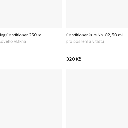
g Conditioner, 250 ml
Conditioner Pure No. 02, 50 ml
asového vlákna
pro posílení a vitalitu
320 Kč