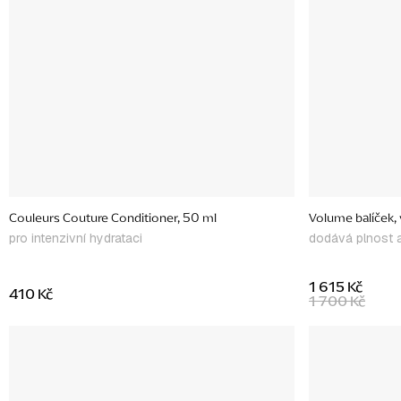
Couleurs Couture Conditioner, 50 ml
Volume balíček,
pro intenzivní hydrataci
dodává plnost 
1 615 Kč
410 Kč
1 700 Kč