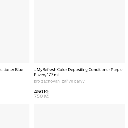
itioner Blue
#MyRefresh Color Depositing Conditioner Purple
Raven, 177 ml
pro zachování zářivé barvy
450 Kč
750 Kč