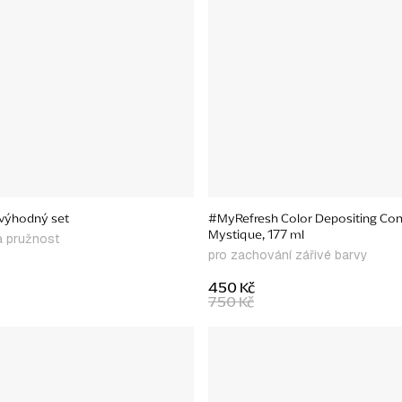
 výhodný set
#MyRefresh Color Depositing Cond
Mystique, 177 ml
a pružnost
pro zachování zářivé barvy
450 Kč
750 Kč