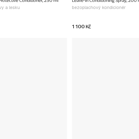
rotective Conditioner, 250 ml
Leave-in Conditioning Spray, 200 
vy a lesku
bezoplachový kondicionér
1 100 Kč