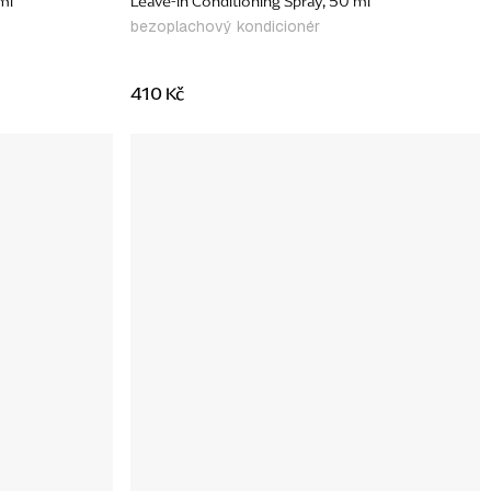
ml
Leave-in Conditioning Spray, 50 ml
bezoplachový kondicionér
410 Kč