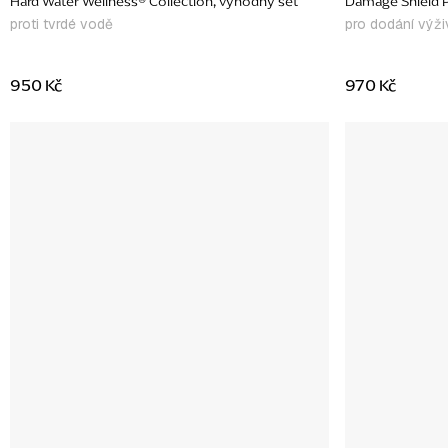
Hard Water Wellness® Collection, výhodný set
Damage Shield P
proti tvrdé vodě
pro dodání výži
950 Kč
970 Kč