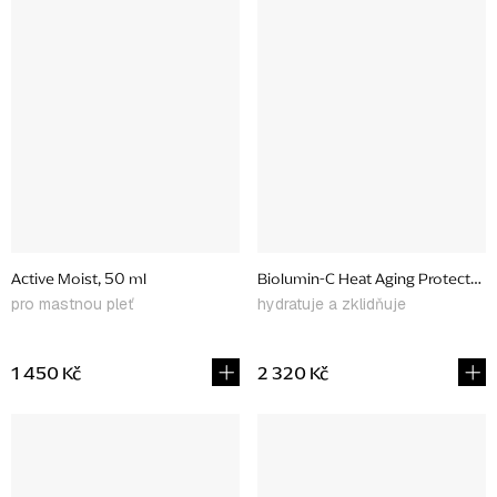
Active Moist, 50 ml
Biolumin-C Heat Aging Protector 
pro mastnou pleť
hydratuje a zklidňuje
1 450 Kč
2 320 Kč