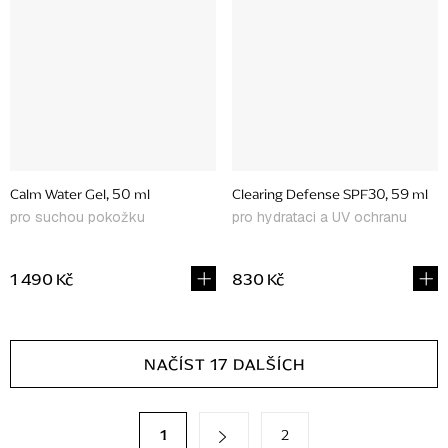
Calm Water Gel, 50 ml
Clearing Defense SPF30, 59 ml
pro suchou pokožku
pro hydrataci a UV ochranu
1 490 Kč
830 Kč
O
NAČÍST 17 DALŠÍCH
v
l
á
S
1
2
t
d