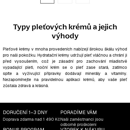
r
a
á
c
n
k
í
Typy pleťových krémů a jejich
o
p
v
výhody
r
á
v
n
í
k
Pleťové krémy v mnoha provedeních nabízejí širokou škálu výhod
y
pro naši pokožku. Hydratační krémy udržují pleť vláčnou a chrání ji
v
před vysoušením, což je zásadní pro zachování mladistvě
vypadající pleti, noční krém se o pleť zase stará, zatímco
ý
spíte a vyživující přípravky dodávají minerály a vitamíny.
p
Nezapomínejte na pravidelnou aplikaci krémů, aby vaše pleť
i
zůstala zdravá a krásná.
s
u
DORUČENÍ
1–3 DNY
PORADÍME VÁM
Doprava zdarma nad 1 490 Kč
Naši zaměstnanci jsou
odborně proškoleni
BONUS PROGRAM
VZOREK K NÁKUPU