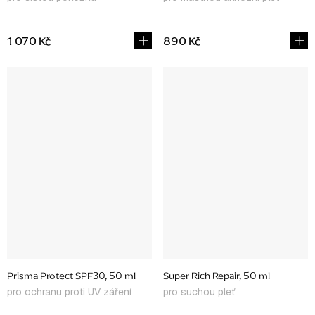
1 070 Kč
890 Kč
Prisma Protect SPF30, 50 ml
Super Rich Repair, 50 ml
pro ochranu proti UV záření
pro suchou pleť