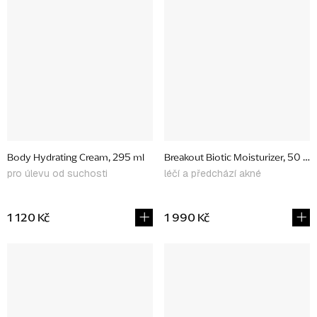
Body Hydrating Cream, 295 ml
Breakout Biotic Moisturizer, 50 ml
pro úlevu od suchosti
léčí a předchází akné
1 120 Kč
1 990 Kč