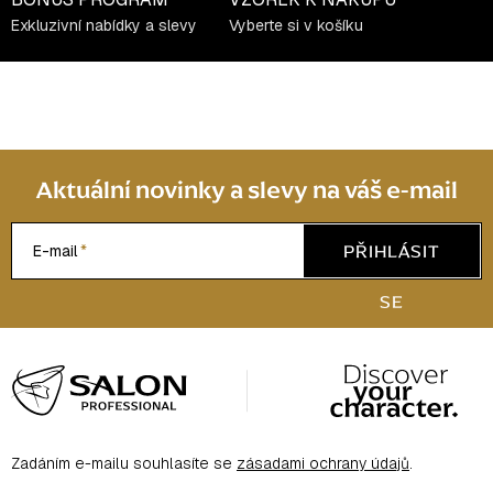
Exkluzivní nabídky a slevy
Vyberte si v košíku
Aktuální novinky a slevy na váš e-mail
PŘIHLÁSIT
E-mail
SE
Z
á
p
a
Zadáním e-mailu souhlasíte se
zásadami ochrany údajů
.
t