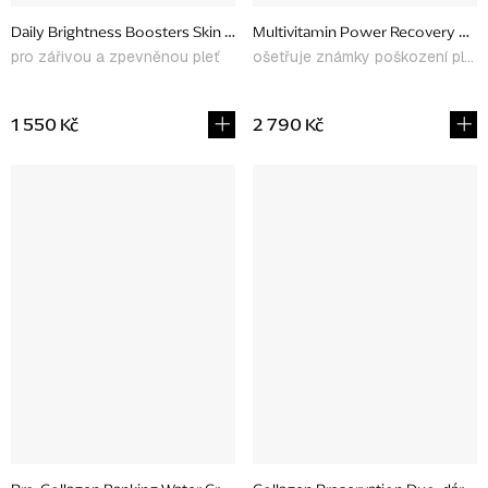
Daily Brightness Boosters Skin Kit, dárkové balení
Multivitamin Power Recovery Cre
pro zářivou a zpevněnou pleť
ošetřuje známky poškození pleti
1 550 Kč
2 790 Kč