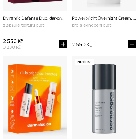
d
u
Dynamic Defense Duo, dárkové balení
Powerbright Overnight Cream, 50
k
zlepšuje texturu pleti
pro sjednocení pleti
t
ů
2 550 Kč
2 550 Kč
3 230 Kč
Novinka