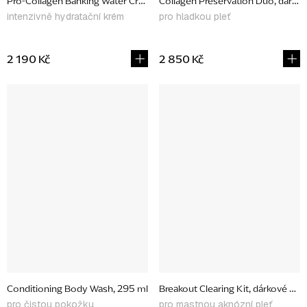
Pro-Collagen Banking Water Cream, 50 ml
Collagen Preservation Duo, dárkov
intenzivně hydratační krém
pro hladkou pleť
2 190 Kč
2 850 Kč
Conditioning Body Wash, 295 ml
Breakout Clearing Kit, dárkové bale
pro čistou pokožku
pro mastnou aknózní pleť