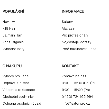
í
POPULÁRNÍ
INFORMACE
Novinky
Salony
K18 Hair
Magazín
Balmain Hair
Pro profesionály
Zenz Organic
Nejčastější dotazy
Výhodné sety
Proč nakupovat u nás
O NÁKUPU
KONTAKT
Výhody pro Tebe
Kontaktujte nás
Doprava a platba
9:00 – 16:30 (Po-Čt)
Vrácení a reklamace
9:00 – 15:00 (Pá)
Obchodní podmínky
(+420) 724 165 994
Ochrana osobních údajů
info@salonpro.cz