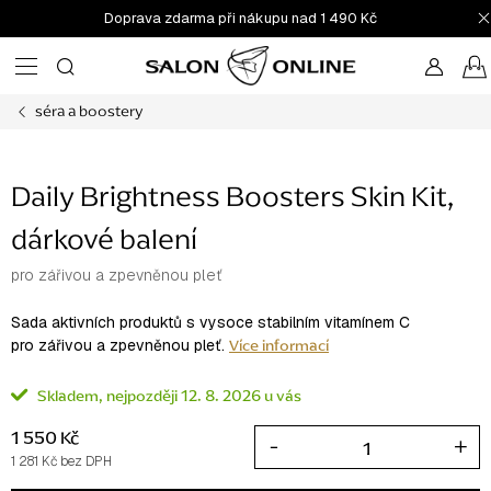
Přejít
Doprava zdarma při nákupu nad 1 490 Kč
na
obsah
séra a boostery
Daily Brightness Boosters Skin Kit,
dárkové balení
pro zářivou a zpevněnou pleť
Sada aktivních produktů
s vysoce stabilním vitamínem C
Více informací
pro zářivou a zpevněnou pleť.
Skladem
12. 8. 2026
1 550 Kč
1 281 Kč bez DPH
Měrná