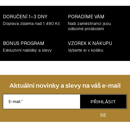
DORUČENÍ
1–3 DNY
PORADÍME VÁM
Doprava zdarma nad 1 490 Kč
Naši zaměstnanci jsou
odborně proškoleni
BONUS PROGRAM
VZOREK K NÁKUPU
Exkluzivní nabídky a slevy
Vyberte si v košíku
Aktuální novinky a slevy na váš e-mail
PŘIHLÁSIT
E-mail
SE
Z