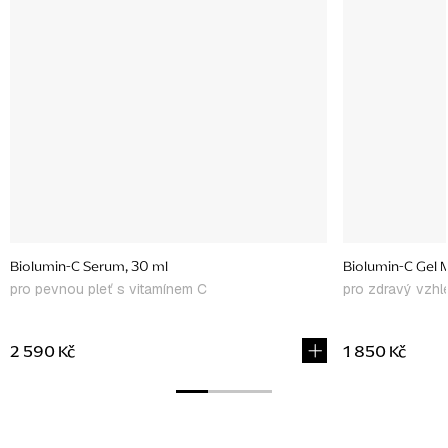
Biolumin-C Serum, 30 ml
Biolumin-C Gel M
pro pevnou pleť s vitamínem C
pro zdravý vzhl
2 590 Kč
1 850 Kč