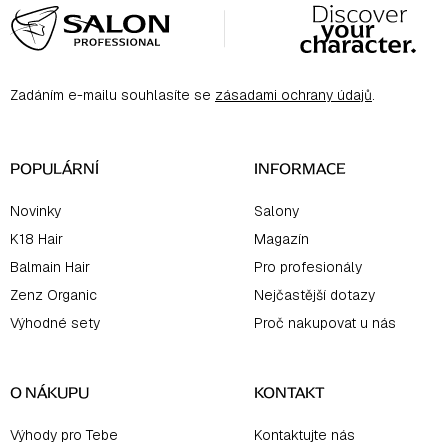
á
p
a
Zadáním e-mailu souhlasíte se
zásadami ochrany údajů
.
t
í
POPULÁRNÍ
INFORMACE
Novinky
Salony
K18 Hair
Magazín
Balmain Hair
Pro profesionály
Zenz Organic
Nejčastější dotazy
Výhodné sety
Proč nakupovat u nás
O NÁKUPU
KONTAKT
Výhody pro Tebe
Kontaktujte nás