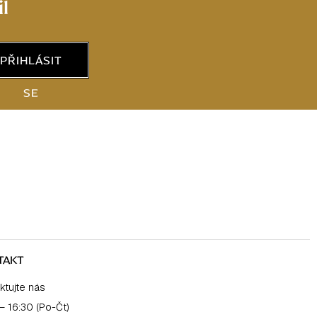
l
PŘIHLÁSIT
SE
TAKT
ktujte nás
– 16:30 (Po-Čt)