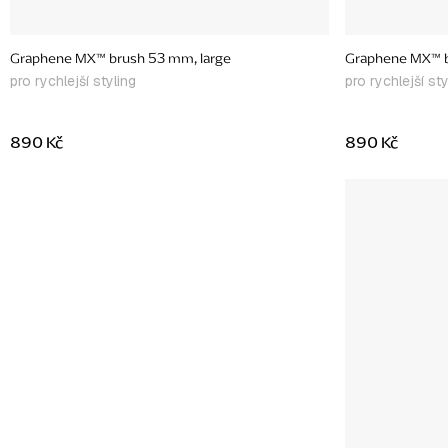
Graphene MX™ brush 53 mm, large
Graphene MX™ b
pro rychlejší styling
pro rychlejší sty
890 Kč
890 Kč