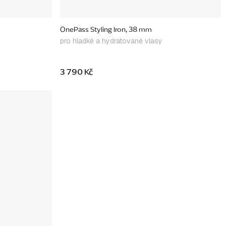
OnePass Styling Iron, 38 mm
pro hladké a hydratované vlasy
3 790 Kč