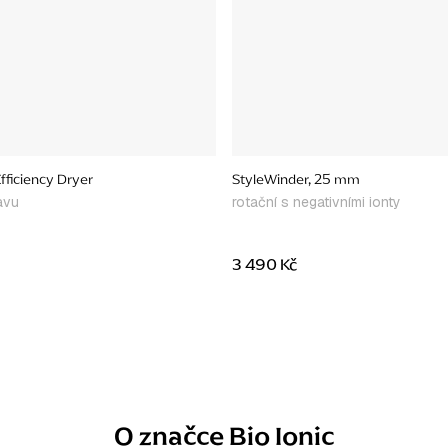
fficiency Dryer
StyleWinder, 25 mm
avu
rotační s negativními ionty
3 490 Kč
O značce Bio Ionic