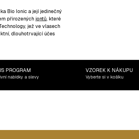
a Bio Ionic a její jedinečný
xem přirozených
iontů
, které
 Technology, jež ve vlasech
ktní, dlouhotrvající účes
US PROGRAM
VZOREK K NÁKUPU
ivní nabídky a slevy
Vyberte si v košíku