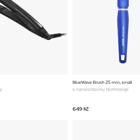
BlueWave Brush 25 mm, small
ty
s nanoiontovou technologií
649 Kč