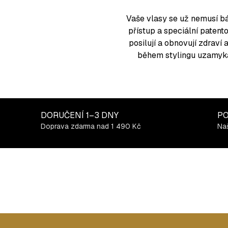
d
a
Vaše vlasy se už nemusí bát
c
přístup a speciální paten
í
posilují a obnovují zdraví
p
během stylingu uzamyká v
r
v
k
y
DORUČENÍ
1–3 DNY
PO
v
Doprava zdarma nad 1 490 Kč
Naš
ý
p
i
s
u