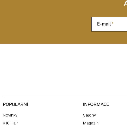
E-mail
Z
á
p
a
t
í
POPULÁRNÍ
INFORMACE
Novinky
Salony
K18 Hair
Magazín