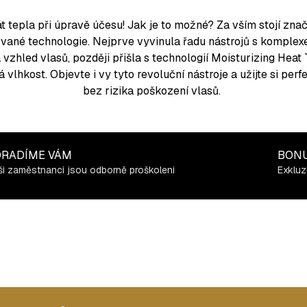
 tepla při úpravě účesu! Jak je to možné? Za vším stojí značk
tované technologie. Nejprve vyvinula řadu nástrojů s komple
 a vzhled vlasů, později přišla s technologií Moisturizing Heat
lhkost. Objevte i vy tyto revoluční nástroje a užijte si perfe
bez rizika poškození vlasů.
RADÍME VÁM
BON
i zaměstnanci jsou odborně proškoleni
Exkluz