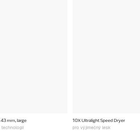
 43 mm, large
10X Ultralight Speed Dryer
 technologií
pro výjimečný lesk