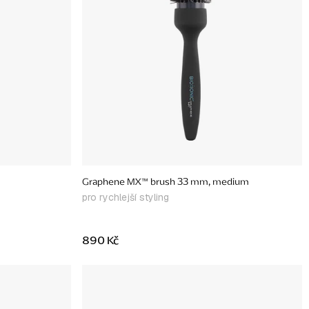
Graphene MX™ brush 33 mm, medium
pro rychlejší styling
890 Kč