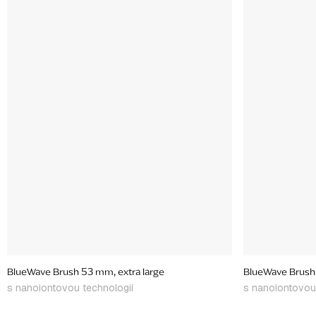
BlueWave Brush 53 mm, extra large
BlueWave Brush
s nanoiontovou technologií
s nanoiontovou