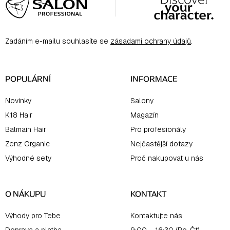
á
p
a
Zadáním e-mailu souhlasíte se
zásadami ochrany údajů
.
t
í
POPULÁRNÍ
INFORMACE
Novinky
Salony
K18 Hair
Magazín
Balmain Hair
Pro profesionály
Zenz Organic
Nejčastější dotazy
Výhodné sety
Proč nakupovat u nás
O NÁKUPU
KONTAKT
Výhody pro Tebe
Kontaktujte nás
Doprava a platba
9:00 – 16:30 (Po-Čt)