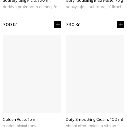
Soul Stylizing Fluid, 100 ml
Ivory Modelling Matt Paste, 75 g
dodává pružnost a chrání před teplem
poskytuje dlouhotrvající fixaci
700 Kč
730 Kč
Golden Rose, 15 ml
Duty Smoothing Cream, 100 ml
s orientálními tóny
chrání před teplem a vlhkostí