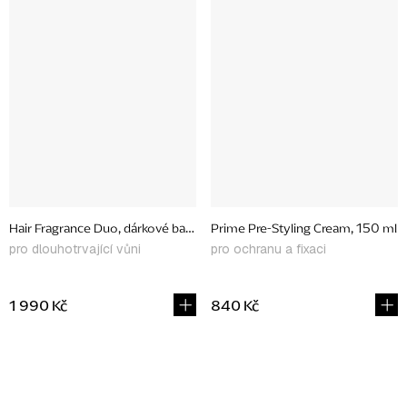
Hair Fragrance Duo, dárkové balení
Prime Pre-Styling Cream, 150 ml
pro dlouhotrvající vůni
pro ochranu a fixaci
1 990 Kč
840 Kč
O
v