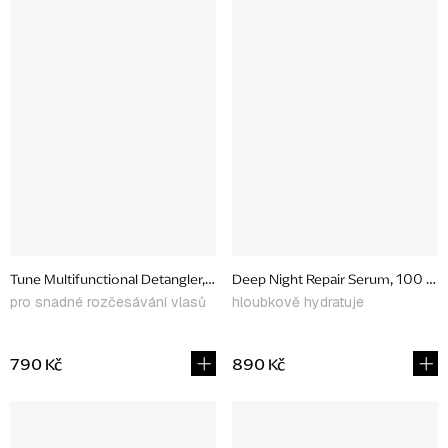
Tune Multifunctional Detangler, 150 ml
Deep Night Repair Serum, 100 ml
pro snadné rozčesávání vlasů
hloubkově hydratuje
790 Kč
890 Kč