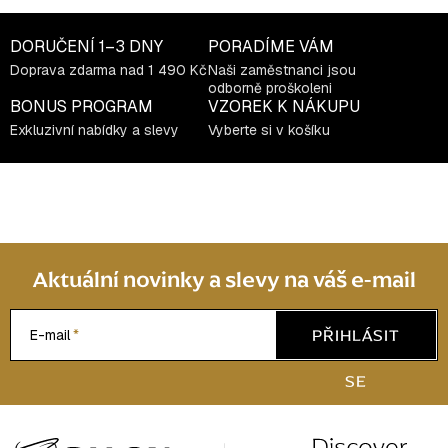
l
á
DORUČENÍ
1–3 DNY
PORADÍME VÁM
d
Doprava zdarma nad 1 490 Kč
Naši zaměstnanci jsou
a
odborně proškoleni
c
BONUS PROGRAM
VZOREK K NÁKUPU
í
Exkluzivní nabídky a slevy
Vyberte si v košíku
p
r
v
k
y
v
Aktuální novinky a slevy na váš e-mail
ý
p
PŘIHLÁSIT
E-mail
i
s
SE
u
Z