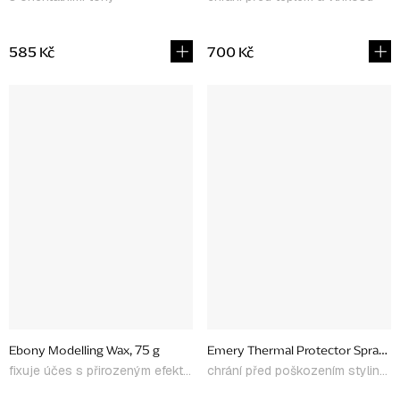
585 Kč
700 Kč
Ebony Modelling Wax, 75 g
Emery Thermal Protector Spray, 
fixuje účes s přirozeným efektem
chrání před poškozením stylingem