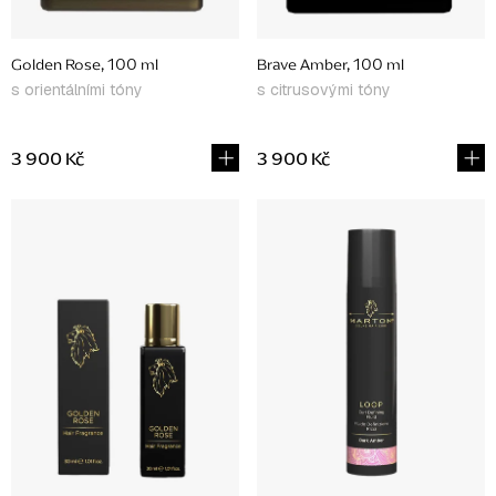
d
u
Golden Rose, 100 ml
Brave Amber, 100 ml
k
s orientálními tóny
s citrusovými tóny
t
ů
3 900 Kč
3 900 Kč