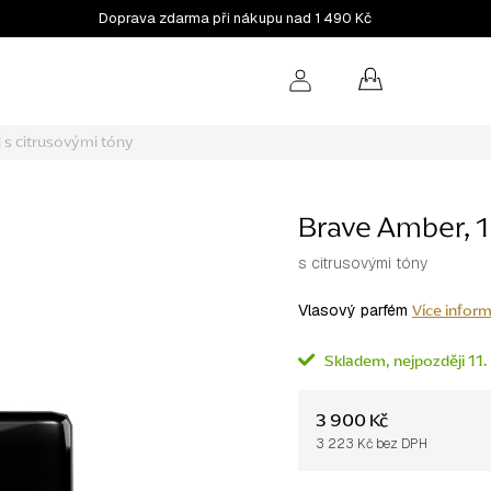
Doprava zdarma při nákupu nad 1 490 Kč
NÁKUPNÍ
KOŠÍK
l
s citrusovými tóny
Brave Amber, 
s citrusovými tóny
Více inform
Vlasový parfém
Skladem
11.
3 900 Kč
3 223 Kč bez DPH
Měrná