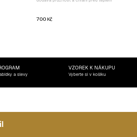
dodává pružnost a chrání před teplem
700 Kč
ROGRAM
VZOREK K NÁKUPU
abídky a slevy
Vyberte si v košíku
l