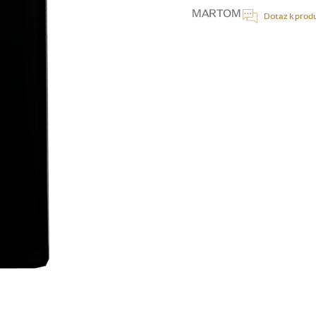
cena:
MARTOM
Dotaz k prod