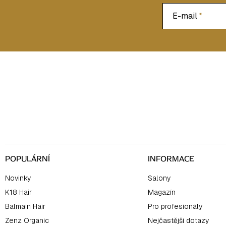
E-mail
Z
á
p
a
t
í
POPULÁRNÍ
INFORMACE
Novinky
Salony
K18 Hair
Magazín
Balmain Hair
Pro profesionály
Zenz Organic
Nejčastější dotazy