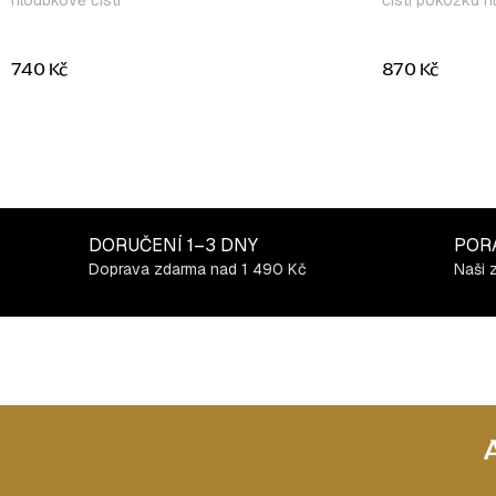
hloubkově čistí
čistí pokožku h
740 Kč
870 Kč
DORUČENÍ
1–3 DNY
POR
Doprava zdarma nad 1 490 Kč
Naši 