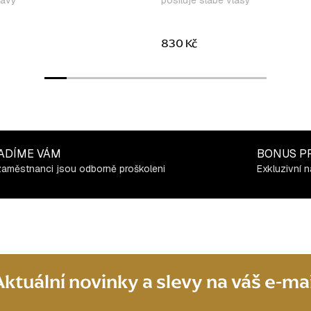
lavy
posiluje slabé vlasy
830 Kč
ADÍME VÁM
BONUS P
zaměstnanci jsou odborně proškoleni
Exkluzivní n
Aktuální novinky a slevy na váš e-mai