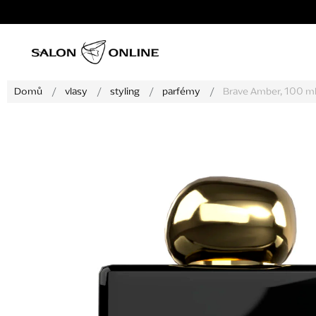
Přejít
na
obsah
Domů
/
vlasy
/
styling
/
parfémy
/
Brave Amber, 100 m