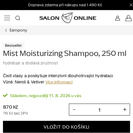
Přejít
Doprava zdarma při nákupu nad 1 490 Kč
na
obsah
šampony
Bestseller
Mist Moisturizing Shampoo, 250 ml
hydratuje a dodává pružnost
Čistí vlasy a poskytuje intenzivní dlouhotrvající hydrataci.
Více informací
Vůně: Neroli & Vetiver
Skladem
11. 8. 2026
870 Kč
719 Kč bez DPH
Měrná
cena:
VLOŽIT DO KOŠÍKU