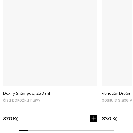
Dexify Shampoo, 250 ml
Venetian Dream 
čistí pokožku hlavy
posiluje slabé v
870 Kč
830 Kč