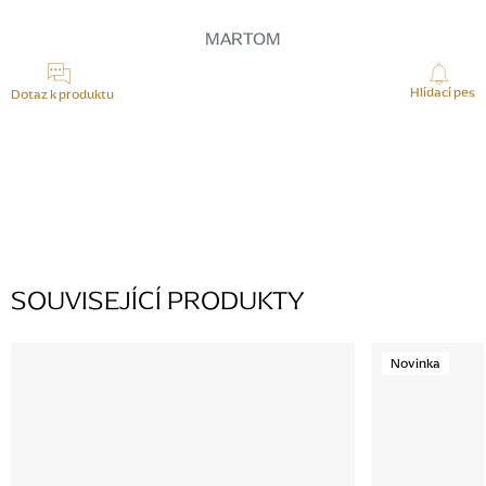
MARTOM
Hlídací pes
Dotaz k produktu
K tomuto produktu zatím nikdo žádný dotaz nepřidal, buďte první.
PŘIDAT KOMENTÁŘ
SOUVISEJÍCÍ PRODUKTY
Novinka