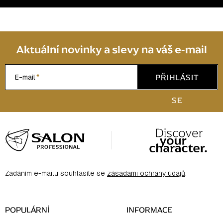
Aktuální novinky a slevy na váš e-mail
PŘIHLÁSIT
E-mail
SE
Z
á
p
a
Zadáním e-mailu souhlasíte se
zásadami ochrany údajů
.
t
í
POPULÁRNÍ
INFORMACE