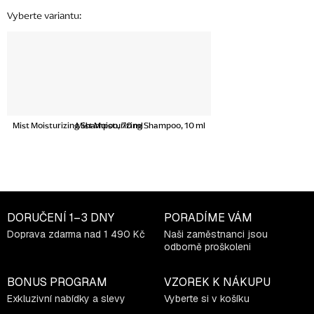
Mist Moisturizing Shampoo, 70 ml
Mist Moisturizing Shampoo, 10 ml
DORUČENÍ
1–3 DNY
PORADÍME VÁM
Doprava zdarma nad 1 490 Kč
Naši zaměstnanci jsou
odborně proškoleni
BONUS PROGRAM
VZOREK K NÁKUPU
Exkluzivní nabídky a slevy
Vyberte si v košíku