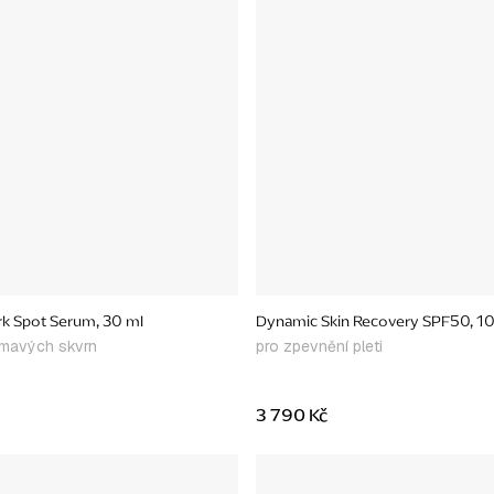
k Spot Serum, 30 ml
Dynamic Skin Recovery SPF50, 1
tmavých skvrn
pro zpevnění pleti
3 790 Kč