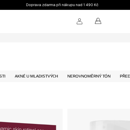
Doprava zdarma při nákupu nad 1 490 Kč
NÁKUPNÍ
KOŠÍK
STI
AKNÉ U MLADISTVÝCH
NEROVNOMĚRNÝ TÓN
PŘED