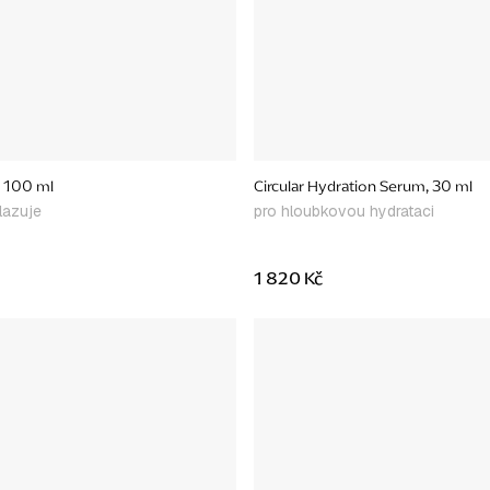
, 100 ml
Circular Hydration Serum, 30 ml
lazuje
pro hloubkovou hydrataci
1 820 Kč