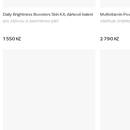
Daily Brightness Boosters Skin Kit, dárkové balení
Multivitamin Po
pro zářivou a zpevněnou pleť
ošetřuje známky
1 550 Kč
2 790 Kč