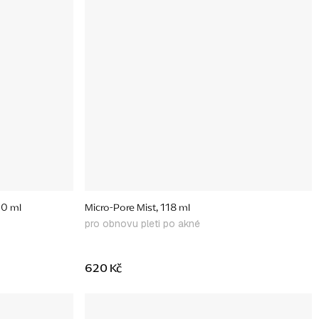
00 ml
Micro-Pore Mist, 118 ml
pro obnovu pleti po akné
620 Kč