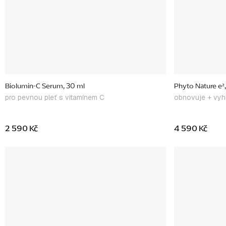
Biolumin-C Serum, 30 ml
Phyto Nature e²
pro pevnou pleť s vitamínem C
obnovuje + vyh
2 590 Kč
4 590 Kč