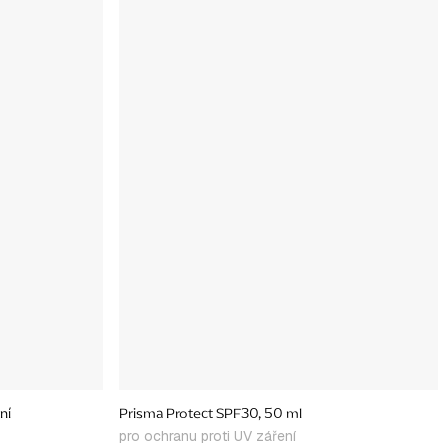
ní
Prisma Protect SPF30, 50 ml
pro ochranu proti UV záření