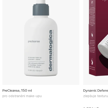
i
s
p
r
o
d
u
k
t
ů
PreCleanse, 150 ml
Dynamic Defense
pro odstranění make-upu
zlepšuje texturu