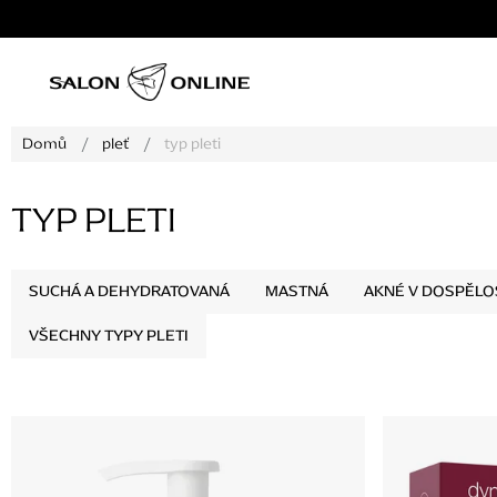
Přejít
na
obsah
Domů
/
pleť
/
typ pleti
TYP PLETI
SUCHÁ A DEHYDRATOVANÁ
MASTNÁ
AKNÉ V DOSPĚLO
VŠECHNY TYPY PLETI
V
ý
p