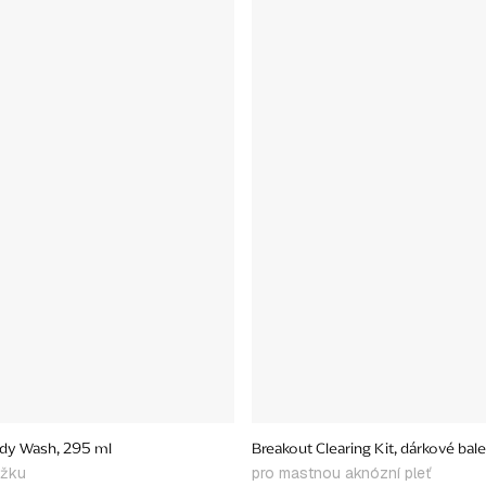
dy Wash, 295 ml
Breakout Clearing Kit, dárkové bale
ožku
pro mastnou aknózní pleť