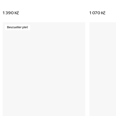
1 390 Kč
1 070 Kč
Bestseller pleť