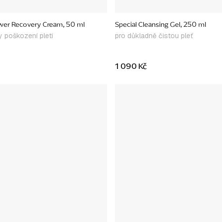
wer Recovery Cream, 50 ml
Special Cleansing Gel, 250 ml
 poškození pleti
pro důkladně čistou pleť
1 090 Kč