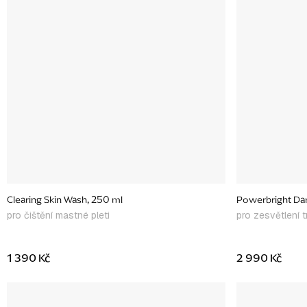
Clearing Skin Wash, 250 ml
Powerbright Dar
pro čištění mastné pleti
pro zesvětlení 
1 390 Kč
2 990 Kč