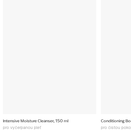
Intensive Moisture Cleanser, 150 ml
Conditioning Bo
pro vyčerpanou pleť
pro čistou pok