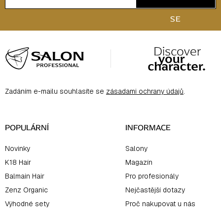
SE
Z
á
p
a
Zadáním e-mailu souhlasíte se
zásadami ochrany údajů
.
t
í
POPULÁRNÍ
INFORMACE
Novinky
Salony
K18 Hair
Magazín
Balmain Hair
Pro profesionály
Zenz Organic
Nejčastější dotazy
Výhodné sety
Proč nakupovat u nás