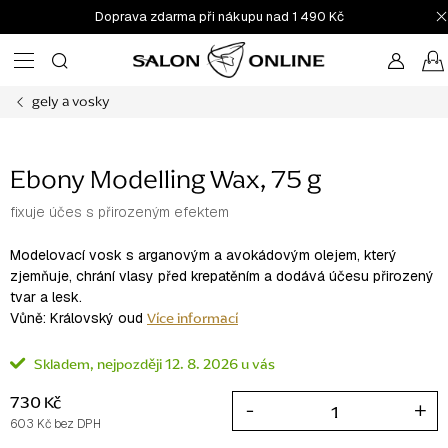
Přejít
Doprava zdarma při nákupu nad 1 490 Kč
na
obsah
gely a vosky
Ebony Modelling Wax, 75 g
fixuje účes s přirozeným efektem
Modelovací vosk s arganovým a avokádovým olejem, který
zjemňuje, chrání vlasy před krepatěním a dodává účesu přirozený
tvar a lesk.
Více informací
Vůně: Královský oud
Skladem
12. 8. 2026
730 Kč
603 Kč bez DPH
Měrná