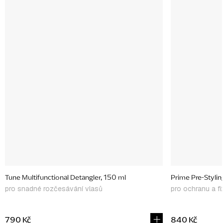
Tune Multifunctional Detangler, 150 ml
Prime Pre-Styli
pro snadné rozčesávání vlasů
pro ochranu a fi
790 Kč
840 Kč