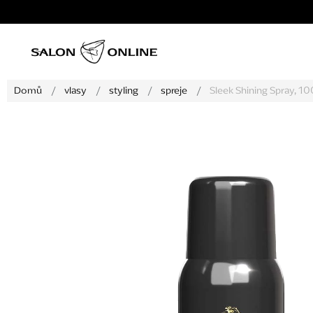
Přejít
na
obsah
Domů
/
vlasy
/
styling
/
spreje
/
Sleek Shining Spray, 1