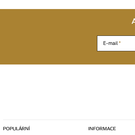
E-mail
Z
á
p
a
t
í
POPULÁRNÍ
INFORMACE