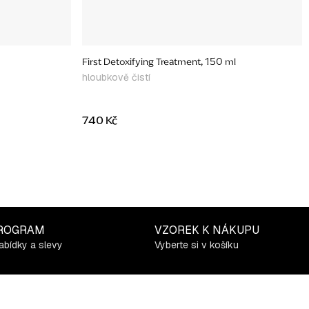
First Detoxifying Treatment, 150 ml
hloubkově čistí
740 Kč
ROGRAM
VZOREK K NÁKUPU
abídky a slevy
Vyberte si v košíku