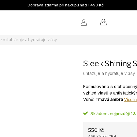
Doprava zdarma při nákupu nad 1 490 Kč
NÁKUPNÍ
KOŠÍK
00 ml
uhlazuje a hydratuje vlasy
Sleek Shining 
uhlazuje a hydratuje vlasy
Formulováno s drahocenným
vzhled vlasů s antistatický
Více i
Vůně:
Tmavá ambra
Skladem
12.
550 Kč
455 Kč bez DPH