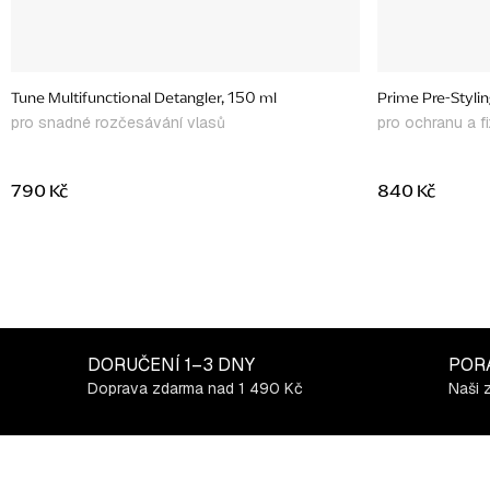
Tune Multifunctional Detangler, 150 ml
Prime Pre-Styli
pro snadné rozčesávání vlasů
pro ochranu a fi
790 Kč
840 Kč
DORUČENÍ
1–3 DNY
POR
Doprava zdarma nad 1 490 Kč
Naši 