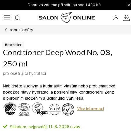
Přejít
Doprava zdarma při nákupu nad 1 490 Kč
na
obsah
kondicionéry
Bestseller
Conditioner Deep Wood No. 08,
250 ml
pro ošetřující hydrataci
Nabídněte suchým a kudrnatým vlasům nebo problematické
pokožce hlavy hydrataci a posílení díky kondicionéru Zenz
s přírodním složením a uklidňující vůní lesa.
Více informací
Skladem
11. 8. 2026