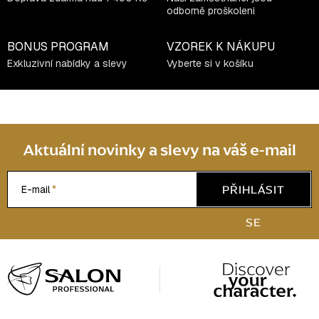
odborně proškoleni
BONUS PROGRAM
VZOREK K NÁKUPU
Exkluzivní nabídky a slevy
Vyberte si v košíku
Aktuální novinky a slevy na váš e-mail
PŘIHLÁSIT
E-mail
SE
Z
á
p
a