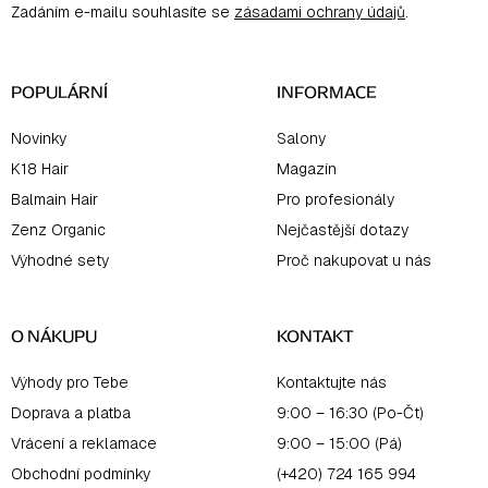
Zadáním e-mailu souhlasíte se
zásadami ochrany údajů
.
t
í
POPULÁRNÍ
INFORMACE
Novinky
Salony
K18 Hair
Magazín
Balmain Hair
Pro profesionály
Zenz Organic
Nejčastější dotazy
Výhodné sety
Proč nakupovat u nás
O NÁKUPU
KONTAKT
Výhody pro Tebe
Kontaktujte nás
Doprava a platba
9:00 – 16:30 (Po-Čt)
Vrácení a reklamace
9:00 – 15:00 (Pá)
Obchodní podmínky
(+420) 724 165 994