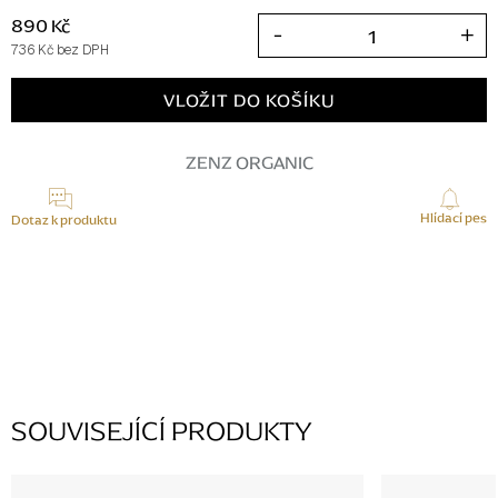
890 Kč
736 Kč bez DPH
Měrná
cena:
VLOŽIT DO KOŠÍKU
ZENZ ORGANIC
Hlídací pes
Dotaz k produktu
K tomuto produktu zatím nikdo žádný dotaz nepřidal, buďte první.
PŘIDAT KOMENTÁŘ
SOUVISEJÍCÍ PRODUKTY