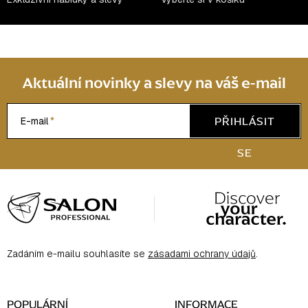
Aktuální novinky a slevy na váš e-mail
PŘIHLÁSIT
E-mail
SE
Z
á
p
a
Zadáním e-mailu souhlasíte se
zásadami ochrany údajů
.
t
í
POPULÁRNÍ
INFORMACE