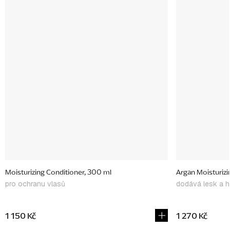
Moisturizing Conditioner, 300 ml
Argan Moisturizin
pro ochranu vlasů
dodává lesk a h
1 150 Kč
1 270 Kč