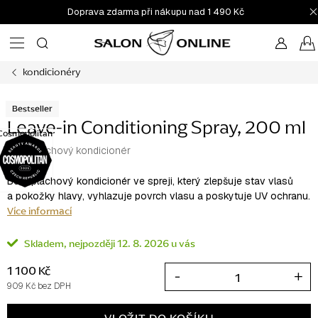
Přejít
Doprava zdarma při nákupu nad 1 490 Kč
na
obsah
kondicionéry
Bestseller
Leave-in Conditioning Spray, 200 ml
Cosmopolitan
bezoplachový kondicionér
Bezoplachový kondicionér ve spreji, který zlepšuje stav vlasů
a pokožky hlavy, vyhlazuje povrch vlasu a poskytuje UV ochranu.
Více informací
Skladem
12. 8. 2026
1 100 Kč
909 Kč bez DPH
Měrná
cena: