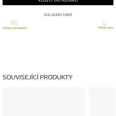
VLOŽIT DO KOŠÍKU
BALMAIN HAIR
Hlídací pes
Dotaz k produktu
K tomuto produktu zatím nikdo žádný dotaz nepřidal, buďte první.
PŘIDAT KOMENTÁŘ
SOUVISEJÍCÍ PRODUKTY