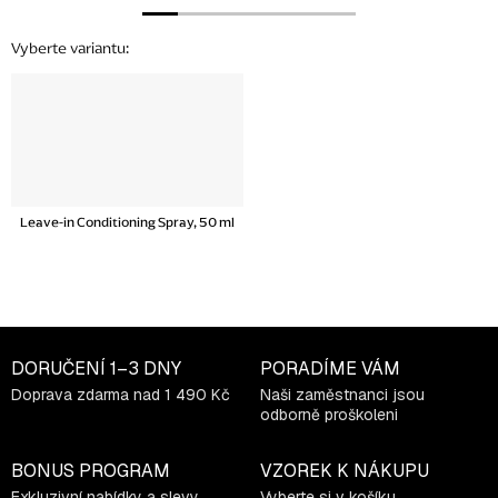
Leave-in Conditioning Spray, 50 ml
DORUČENÍ
1–3 DNY
PORADÍME VÁM
Doprava zdarma nad 1 490 Kč
Naši zaměstnanci jsou
odborně proškoleni
BONUS PROGRAM
VZOREK K NÁKUPU
Exkluzivní nabídky a slevy
Vyberte si v košíku