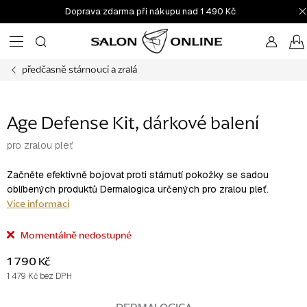
Přejít
Doprava zdarma při nákupu nad 1 490 Kč
na
obsah
předčasně stárnoucí a zralá
Age Defense Kit, dárkové balení
pro zralou pleť
Začněte efektivně bojovat proti stárnutí pokožky se sadou
oblíbených produktů Dermalogica určených pro zralou pleť.
Více informací
Momentálně nedostupné
1 790 Kč
1 479 Kč bez DPH
Měrná
cena: