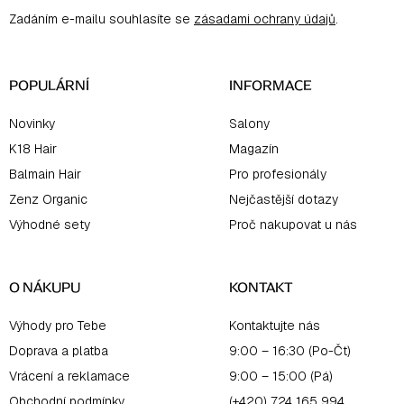
a
Zadáním e-mailu souhlasíte se
zásadami ochrany údajů
.
t
í
POPULÁRNÍ
INFORMACE
Novinky
Salony
K18 Hair
Magazín
Balmain Hair
Pro profesionály
Zenz Organic
Nejčastější dotazy
Výhodné sety
Proč nakupovat u nás
O NÁKUPU
KONTAKT
Výhody pro Tebe
Kontaktujte nás
Doprava a platba
9:00 – 16:30 (Po-Čt)
Vrácení a reklamace
9:00 – 15:00 (Pá)
Obchodní podmínky
(+420) 724 165 994