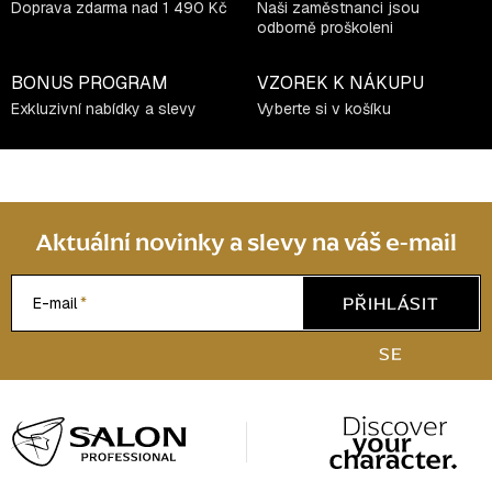
Doprava zdarma nad 1 490 Kč
Naši zaměstnanci jsou
odborně proškoleni
BONUS PROGRAM
VZOREK K NÁKUPU
Exkluzivní nabídky a slevy
Vyberte si v košíku
Aktuální novinky a slevy na váš e-mail
PŘIHLÁSIT
E-mail
SE
Z
á
p