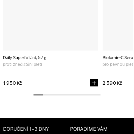
Daily Superfoliant, 57 g
Biolumin-C Seru
proti znečištění pleti
pro pevnou pleť
1 950 Kč
2 590 Kč
DORUČENÍ
1–3 DNY
PORADÍME VÁM