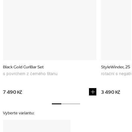
Black Gold CurlBar Set
StyleWinder, 2
s povrchem z černého titanu
rotační s negati
7 490 Kč
3 490 Kč