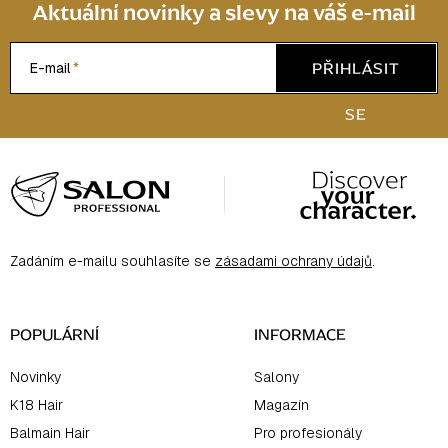
Aktuální novinky a slevy na váš e-mail
PŘIHLÁSIT
E-mail
SE
Z
á
p
a
Zadáním e-mailu souhlasíte se
zásadami ochrany údajů
.
t
í
POPULÁRNÍ
INFORMACE
Novinky
Salony
K18 Hair
Magazín
Balmain Hair
Pro profesionály