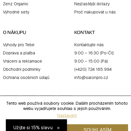
Zenz Organic
Nejčastější dotazy
Výhodné sety
Proč nakupovat u nás
O NÁKUPU
KONTAKT
Výhody pro Tebe
Kontaktujte nás
Doprava a platba
9:00 – 16:30 (Po-Čt)
Vrácení a reklamace
9:00 – 15:00 (Pá)
Obchodní podmínky
(+420) 724 165 994
Ochrana osobních údajů
info@salonpro.cz
Tento web používá soubory cookie. Dalším procházením tohoto
webu vyjadřujete souhlas s jejich používáním.
Nastavení
Copyright 2026
Salon Online
. Všechna práva vyhrazena.
×
Užijte si 15% slevu
Upravit nastavení cookies
Vytvořil Shoptet
ODMÍTNOUT
SOUHLASÍM