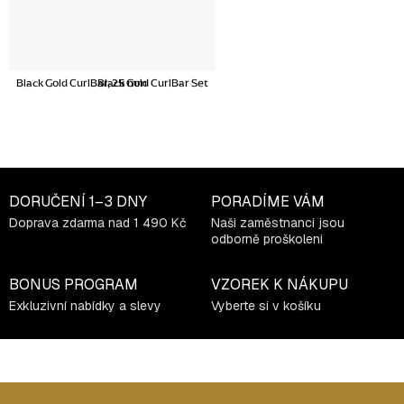
Black Gold CurlBar, 25 mm
Black Gold CurlBar Set
DORUČENÍ
1–3 DNY
PORADÍME VÁM
Doprava zdarma nad 1 490 Kč
Naši zaměstnanci jsou
odborně proškoleni
BONUS PROGRAM
VZOREK K NÁKUPU
Exkluzivní nabídky a slevy
Vyberte si v košíku