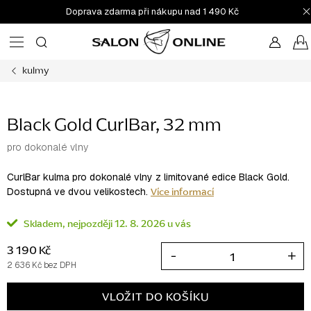
Přejít
Doprava zdarma při nákupu nad 1 490 Kč
na
obsah
kulmy
Black Gold CurlBar, 32 mm
pro dokonalé vlny
CurlBar kulma pro dokonalé vlny z limitované edice Black Gold.
Více informací
Dostupná ve dvou velikostech.
Skladem
12. 8. 2026
3 190 Kč
2 636 Kč bez DPH
Měrná
cena:
VLOŽIT DO KOŠÍKU