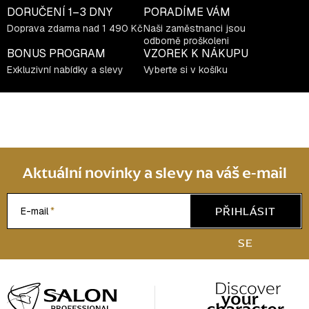
í
DORUČENÍ
1–3 DNY
PORADÍME VÁM
p
Doprava zdarma nad 1 490 Kč
Naši zaměstnanci jsou
r
odborně proškoleni
v
BONUS PROGRAM
VZOREK K NÁKUPU
k
Exkluzivní nabídky a slevy
Vyberte si v košíku
y
v
ý
p
i
s
Aktuální novinky a slevy na váš e-mail
u
PŘIHLÁSIT
E-mail
SE
Z
á