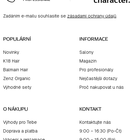
p
a
Zadáním e-mailu souhlasíte se
zásadami ochrany údajů
.
t
í
POPULÁRNÍ
INFORMACE
Novinky
Salony
K18 Hair
Magazín
Balmain Hair
Pro profesionály
Zenz Organic
Nejčastější dotazy
Výhodné sety
Proč nakupovat u nás
O NÁKUPU
KONTAKT
Výhody pro Tebe
Kontaktujte nás
Doprava a platba
9:00 – 16:30 (Po-Čt)
Vrácení a reklamace
9:00 – 15:00 (Pá)