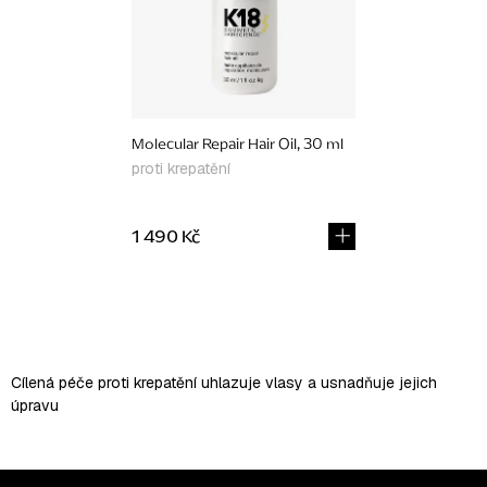
Molecular Repair Hair Oil, 30 ml
proti krepatění
1 490 Kč
O
v
l
Cílená péče proti krepatění uhlazuje vlasy a usnadňuje jejich
á
úpravu
d
a
c