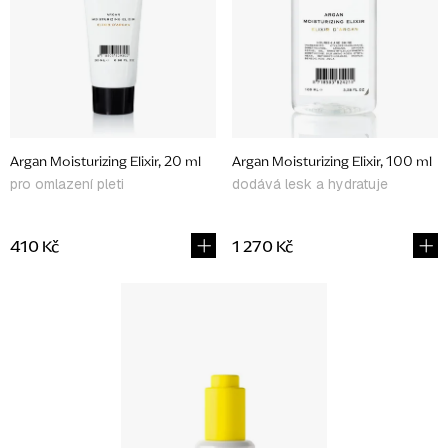
p
r
o
d
u
Argan Moisturizing Elixir, 20 ml
Argan Moisturizing Elixir, 100 ml
k
pro omlazení pleti
dodává lesk a hydratuje
t
ů
410 Kč
1 270 Kč