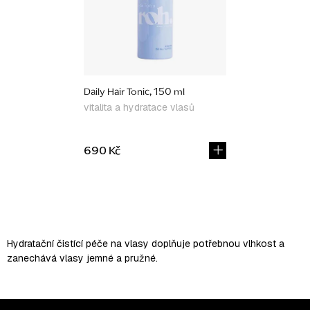
Daily Hair Tonic, 150 ml
vitalita a hydratace vlasů
690 Kč
O
v
l
Hydratační čistící péče na vlasy doplňuje potřebnou vlhkost a
á
zanechává vlasy jemné a pružné.
d
a
c