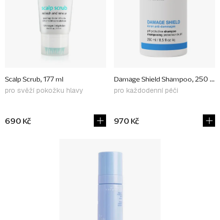
p
r
o
d
u
Scalp Scrub, 177 ml
Damage Shield Shampoo, 250 ml
k
pro svěží pokožku hlavy
pro každodenní péči
t
ů
690 Kč
970 Kč