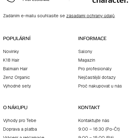
p
a
Zadáním e-mailu souhlasíte se
zásadami ochrany údajů
.
t
í
POPULÁRNÍ
INFORMACE
Novinky
Salony
K18 Hair
Magazín
Balmain Hair
Pro profesionály
Zenz Organic
Nejčastější dotazy
Výhodné sety
Proč nakupovat u nás
O NÁKUPU
KONTAKT
Výhody pro Tebe
Kontaktujte nás
Doprava a platba
9:00 – 16:30 (Po-Čt)
Vrácení a reklamace
9:00 – 15:00 (Pá)