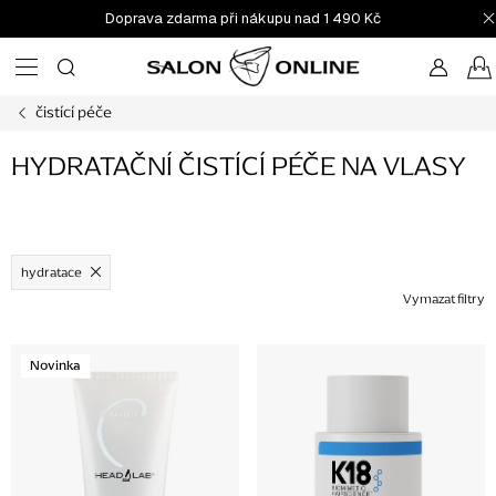
Přejít
Doprava zdarma při nákupu nad 1 490 Kč
na
obsah
čistící péče
HYDRATAČNÍ ČISTÍCÍ PÉČE NA VLASY
hydratace
Vymazat filtry
V
Novinka
ý
p
i
s