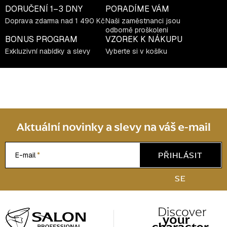
í
DORUČENÍ
1–3 DNY
PORADÍME VÁM
p
Doprava zdarma nad 1 490 Kč
Naši zaměstnanci jsou
r
odborně proškoleni
v
BONUS PROGRAM
VZOREK K NÁKUPU
k
Exkluzivní nabídky a slevy
Vyberte si v košíku
y
v
ý
p
i
s
Aktuální novinky a slevy na váš e-mail
u
PŘIHLÁSIT
E-mail
SE
Z
á