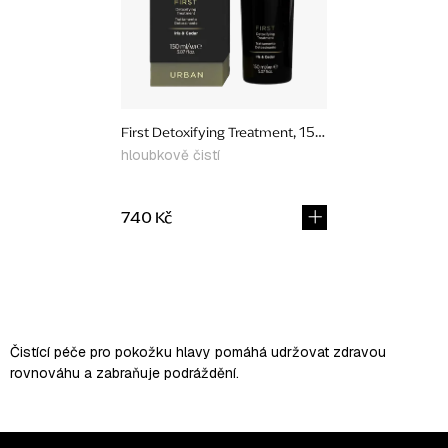
First Detoxifying Treatment, 150 ml
hloubkově čistí
740 Kč
O
v
l
Čistící péče pro pokožku hlavy pomáhá udržovat zdravou
á
rovnováhu a zabraňuje podráždění.
d
a
c