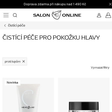
Přejít
Doprava zdarma při nákupu nad 1 490 Kč
na
obsah
čistící péče
ČISTÍCÍ PÉČE PRO POKOŽKU HLAVY
proti lupům
Vymazat filtry
V
Novinka
ý
p
i
s