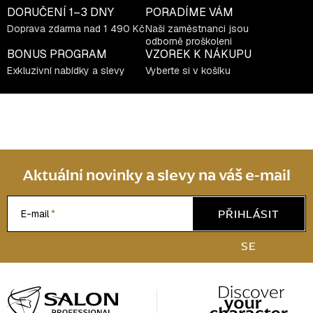
í
DORUČENÍ
1–3 DNY
PORADÍME VÁM
p
Doprava zdarma nad 1 490 Kč
Naši zaměstnanci jsou
r
odborně proškoleni
v
BONUS PROGRAM
VZOREK K NÁKUPU
k
Exkluzivní nabídky a slevy
Vyberte si v košíku
y
v
ý
p
i
s
Aktuální novinky a slevy na váš e-mail
u
PŘIHLÁSIT
E-mail
SE
Z
á