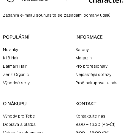
p
a
Zadáním e-mailu souhlasíte se
zásadami ochrany údajů
.
t
í
POPULÁRNÍ
INFORMACE
Novinky
Salony
K18 Hair
Magazín
Balmain Hair
Pro profesionály
Zenz Organic
Nejčastější dotazy
Výhodné sety
Proč nakupovat u nás
O NÁKUPU
KONTAKT
Výhody pro Tebe
Kontaktujte nás
Doprava a platba
9:00 – 16:30 (Po-Čt)
Vrácení a reklamace
9:00 – 15:00 (Pá)