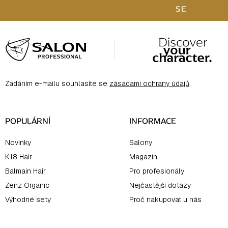
SE
Z
á
p
a
Zadáním e-mailu souhlasíte se
zásadami ochrany údajů
.
t
í
POPULÁRNÍ
INFORMACE
Novinky
Salony
K18 Hair
Magazín
Balmain Hair
Pro profesionály
Zenz Organic
Nejčastější dotazy
Výhodné sety
Proč nakupovat u nás