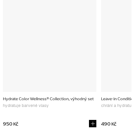
Hydrate Color Wellness® Collection, výhodný set
Leave-in Conditi
hydratuje barvené vlasy
chrání a hydratu
950 Kč
490 Kč