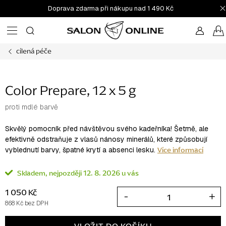
Přejít
Doprava zdarma při nákupu nad 1 490 Kč
na
obsah
cílená péče
Color Prepare, 12 x 5 g
proti mdlé barvě
Skvělý pomocník před návštěvou svého kadeřníka! Šetrně, ale
efektivně odstraňuje z vlasů nánosy minerálů, které způsobují
Více informací
vyblednutí barvy, špatné krytí a absenci lesku.
Skladem
12. 8. 2026
1 050 Kč
868 Kč bez DPH
Měrná
cena: