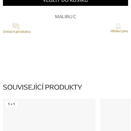
VLOŽIT DO KOŠÍKU
MALIBU C
Hlídací pes
Dotaz k produktu
K tomuto produktu zatím nikdo žádný dotaz nepřidal, buďte první.
PŘIDAT KOMENTÁŘ
SOUVISEJÍCÍ PRODUKTY
1 + 1