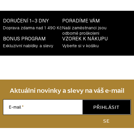
p
i
s
DORUČENÍ
1–3 DNY
PORADÍME VÁM
u
Doprava zdarma nad 1 490 Kč
Naši zaměstnanci jsou
odborně proškoleni
BONUS PROGRAM
VZOREK K NÁKUPU
Exkluzivní nabídky a slevy
Vyberte si v košíku
Aktuální novinky a slevy na váš e-mail
PŘIHLÁSIT
E-mail
SE
Z