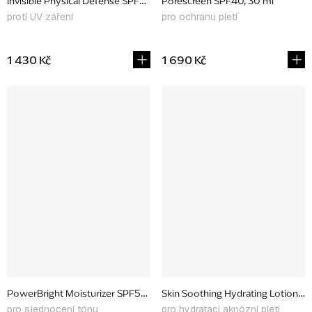
Invisible Physical Defense SPF30, 50 ml
Porescreen SPF40, 30 ml
proti UV záření
pro ochranu pleti
1 430 Kč
1 690 Kč
PowerBright Moisturizer SPF50, 50 ml
Skin Soothing Hydrating Lotion, 5
pro sjednocení tónu
pro hydrataci aknózní pleti