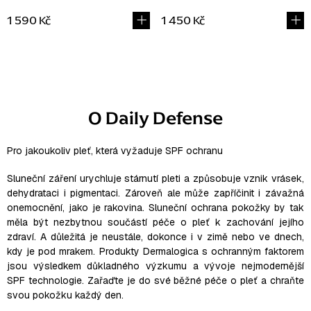
1 590 Kč
1 450 Kč
O
v
l
O Daily Defense
á
d
a
Pro jakoukoliv pleť, která vyžaduje SPF ochranu
c
Sluneční záření urychluje stárnutí pleti a způsobuje vznik vrásek,
í
dehydrataci i pigmentaci. Zároveň ale může zapříčinit i závažná
p
onemocnění, jako je rakovina. Sluneční ochrana pokožky by tak
r
měla být nezbytnou součástí péče o pleť k zachování jejího
v
zdraví. A důležitá je neustále, dokonce i v zimě nebo ve dnech,
k
kdy je pod mrakem. Produkty Dermalogica s ochranným faktorem
jsou výsledkem důkladného výzkumu a vývoje nejmodernější
y
SPF technologie. Zařaďte je do své běžné péče o pleť a chraňte
v
svou pokožku každý den.
ý