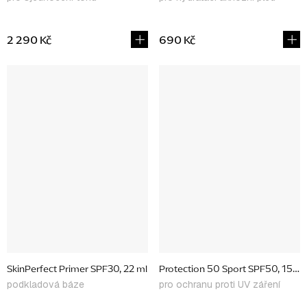
2 290 Kč
690 Kč
SkinPerfect Primer SPF30, 22 ml
Protection 50 Sport SPF50, 156 
podkladová báze
pro ochranu proti UV záření