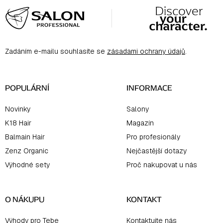
á
p
a
Zadáním e-mailu souhlasíte se
zásadami ochrany údajů
.
t
í
POPULÁRNÍ
INFORMACE
Novinky
Salony
K18 Hair
Magazín
Balmain Hair
Pro profesionály
Zenz Organic
Nejčastější dotazy
Výhodné sety
Proč nakupovat u nás
O NÁKUPU
KONTAKT
Výhody pro Tebe
Kontaktujte nás