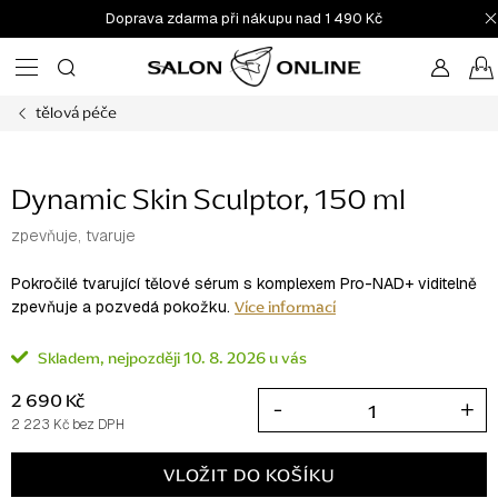
Přejít
Doprava zdarma při nákupu nad 1 490 Kč
na
obsah
tělová péče
Dynamic Skin Sculptor, 150 ml
zpevňuje, tvaruje
Pokročilé tvarující tělové sérum s komplexem Pro-NAD+ viditelně
Více informací
zpevňuje a pozvedá pokožku.
Skladem
10. 8. 2026
2 690 Kč
2 223 Kč bez DPH
Měrná
cena:
VLOŽIT DO KOŠÍKU