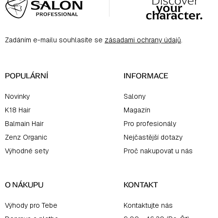
Á
P
A
Zadáním e-mailu souhlasíte se
zásadami ochrany údajů
.
T
Í
POPULÁRNÍ
INFORMACE
Novinky
Salony
K18 Hair
Magazín
Balmain Hair
Pro profesionály
Zenz Organic
Nejčastější dotazy
Výhodné sety
Proč nakupovat u nás
O NÁKUPU
KONTAKT
Výhody pro Tebe
Kontaktujte nás