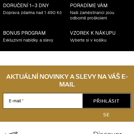
DORUČENÍ
1–3 DNY
PORADÍME VÁM
Doprava zdarma nad 1 490 Kč
Naši zaměstnanci jsou
odborně proškoleni
BONUS PROGRAM
VZOREK K NÁKUPU
Exkluzivní nabídky a slevy
Vyberte si v košíku
AKTUÁLNÍ NOVINKY A SLEVY NA VÁŠ E-
MAIL
PŘIHLÁSIT
E-mail
SE
Z