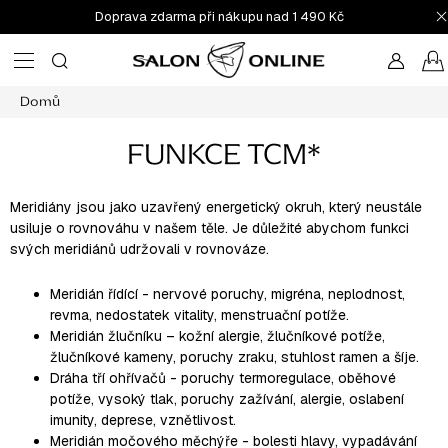
Přejít
Doprava zdarma při nákupu nad 1 490 Kč
na
obsah
Domů
FUNKCE TCM*
Meridiány jsou jako uzavřený energetický okruh, který neustále
usiluje o rovnováhu v našem těle. Je důležité abychom funkci
svých meridiánů udržovali v rovnováze.
Meridián řídící
- nervové poruchy, migréna, neplodnost,
revma, nedostatek vitality, menstruační potíže.
Meridián žlučníku
– kožní alergie, žlučníkové potíže,
žlučníkové kameny, poruchy zraku, stuhlost ramen a šíje.
Dráha tří ohřívačů
- poruchy termoregulace, oběhové
potíže, vysoký tlak, poruchy zažívání, alergie, oslabení
imunity, deprese, vznětlivost.
Meridián močového měchýře
- bolesti hlavy, vypadávání