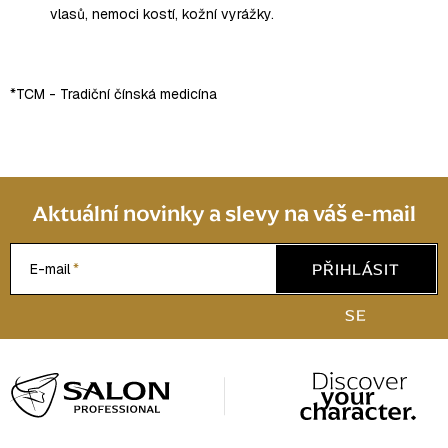
vlasů, nemoci kostí, kožní vyrážky.
*TCM - Tradiční čínská medicína
Aktuální novinky a slevy na váš e-mail
PŘIHLÁSIT
E-mail
SE
Z
á
p
a