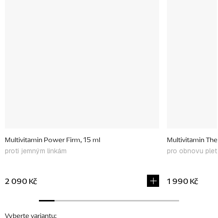
Multivitamin Power Firm, 15 ml
Multivitamin The
proti jemným linkám
pro obnovu plet
2 090 Kč
1 990 Kč