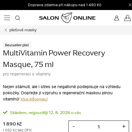
Přejít
Doprava zdarma při nákupu nad 1 490 Kč
na
obsah
pleťové masky
Bestseller pleť
MultiVitamin Power Recovery
Masque, 75 ml
pro regeneraci s vitamíny
Nejen stárnutí, ale i stres se negativně podepisuje na vzhledu
pokožky. Dopřejte jí vzpruhu s regenerační maskou plnou
Více informací
vitamínů!
Skladem
12. 8. 2026
1 890 Kč
1 562 Kč bez DPH