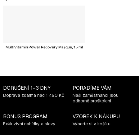
MultiVitamin Power Recovery Masque, 15 ml
DORUČENÍ
1–3 DNY
PORADÍME VÁM
Doprava zdarma nad 1 490 Kč
Naši zaměstnanci jsou
odborně proškoleni
BONUS PROGRAM
VZOREK K NÁKUPU
Exkluzivní nabídky a slevy
Vyberte si v košíku