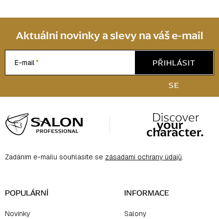
Aktuální novinky a slevy na váš e-mail
PŘIHLÁSIT
E-mail
SE
Z
á
p
a
Zadáním e-mailu souhlasíte se
zásadami ochrany údajů
.
t
í
POPULÁRNÍ
INFORMACE
Novinky
Salony