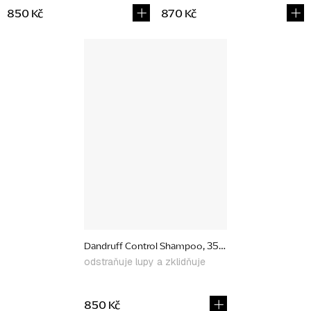
850 Kč
870 Kč
Dandruff Control Shampoo, 350 ml
odstraňuje lupy a zklidňuje
850 Kč