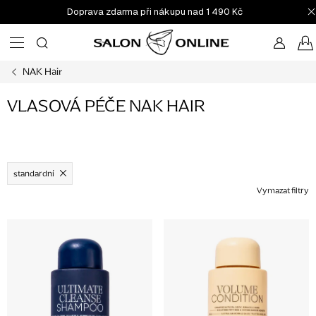
Přejít
Doprava zdarma při nákupu nad 1 490 Kč
na
obsah
NAK Hair
VLASOVÁ PÉČE NAK HAIR
standardní
Vymazat filtry
V
ý
p
i
s