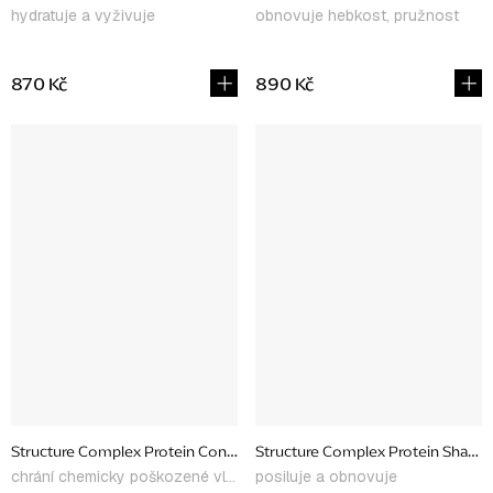
hydratuje a vyživuje
obnovuje hebkost, pružnost
870 Kč
890 Kč
Structure Complex Protein Conditioner, 350 ml
Structure Complex Protein Shamp
chrání chemicky poškozené vlasy
posiluje a obnovuje