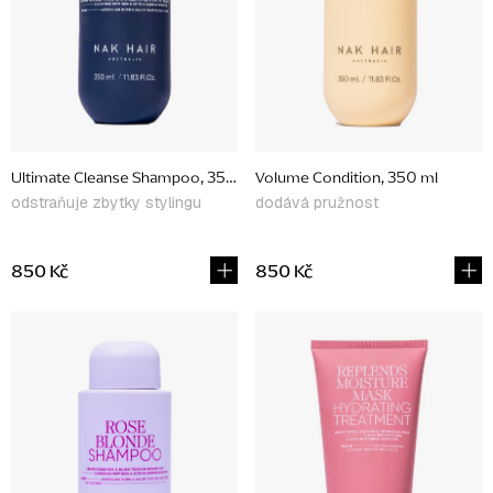
p
r
o
d
u
Ultimate Cleanse Shampoo, 350 ml
Volume Condition, 350 ml
k
odstraňuje zbytky stylingu
dodává pružnost
t
ů
850 Kč
850 Kč