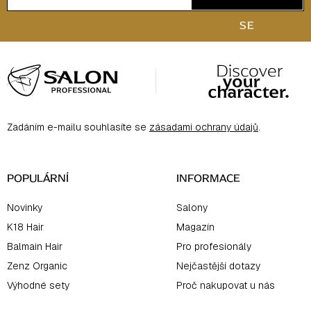
s
SE
u
Z
á
p
a
Zadáním e-mailu souhlasíte se
zásadami ochrany údajů
.
t
í
POPULÁRNÍ
INFORMACE
Novinky
Salony
K18 Hair
Magazín
Balmain Hair
Pro profesionály
Zenz Organic
Nejčastější dotazy
Výhodné sety
Proč nakupovat u nás