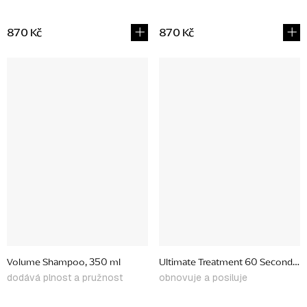
870 Kč
870 Kč
Volume Shampoo, 350 ml
Ultimate Treatment 60 Second Rep
dodává plnost a pružnost
obnovuje a posiluje