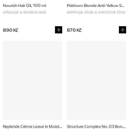
Nourish Hair Oil, 100 ml
Platinum Blonde Anti-Yellow Sha
uhlazuje a dodává lesk
eliminuje žluté a oranžové tóny
890 Kč
870 Kč
Replends Crème Leave in Moisturiser, 150 ml
Structure Complex No. 03 Bond E