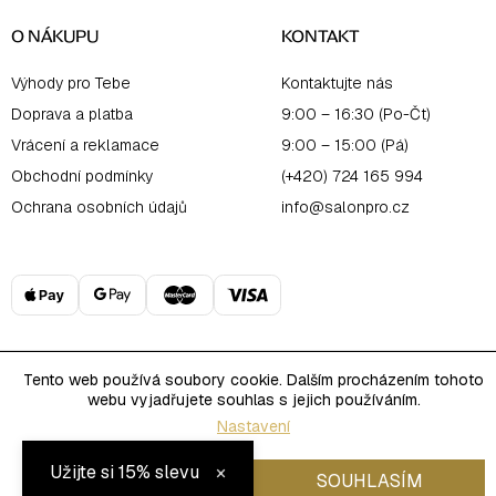
O NÁKUPU
KONTAKT
Výhody pro Tebe
Kontaktujte nás
Doprava a platba
9:00 – 16:30 (Po-Čt)
Vrácení a reklamace
9:00 – 15:00 (Pá)
Obchodní podmínky
(+420) 724 165 994
Ochrana osobních údajů
info@salonpro.cz
Copyright 2026
Salon Online
. Všechna práva vyhrazena.
Tento web používá soubory cookie. Dalším procházením tohoto
Upravit nastavení cookies
Vytvořil Shoptet
webu vyjadřujete souhlas s jejich používáním.
Nastavení
×
Užijte si 15% slevu
ODMÍTNOUT
SOUHLASÍM