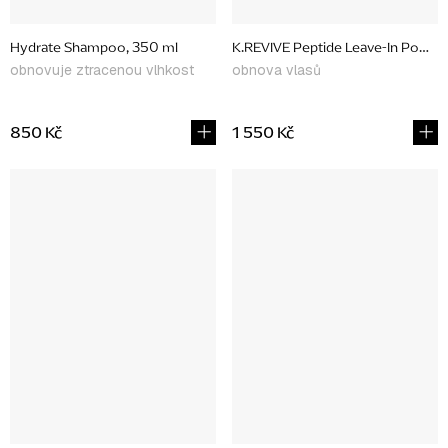
Hydrate Shampoo, 350 ml
K.REVIVE Peptide Leave-In Power
obnovuje ztracenou vlhkost
obnova vlasů
850 Kč
1 550 Kč