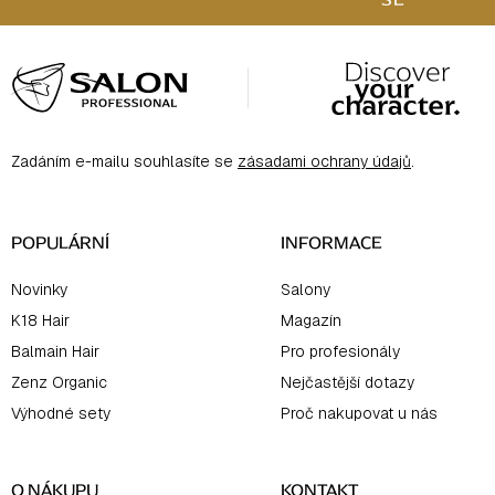
Z
Á
P
A
Zadáním e-mailu souhlasíte se
zásadami ochrany údajů
.
T
Í
POPULÁRNÍ
INFORMACE
Novinky
Salony
K18 Hair
Magazín
Balmain Hair
Pro profesionály
Zenz Organic
Nejčastější dotazy
Výhodné sety
Proč nakupovat u nás
O NÁKUPU
KONTAKT