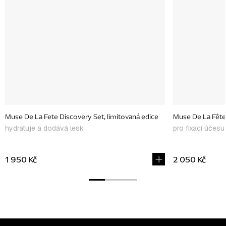
Muse De La Fete Discovery Set, limitovaná edice
Muse De La Fête 
hydratuje a dodává lesk
pro fixaci účesu
1 950 Kč
2 050 Kč