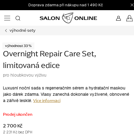
Přejít
Doprava zdarma při nákupu nad 1 490 Kč
na
obsah
výhodné sety
výhodnost 33 %
Overnight Repair Care Set,
limitovaná edice
pro hloubkovou výživu
Luxusní noční sada s regeneračním sérem a hydratační maskou
jako dárek zdarma. Vlasy zanechá dokonale vyživené, obnovené
Více informací
a zářivě lesklé.
Prodej ukončen
2 700 Kč
2 231 Kč bez DPH