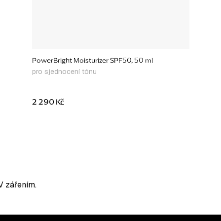
PowerBright Moisturizer SPF50, 50 ml
pro sjednocení tónu
2 290 Kč
V zářením.