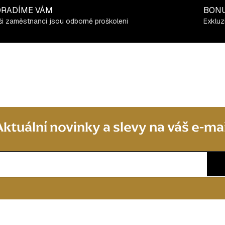
RADÍME VÁM
BON
i zaměstnanci jsou odborně proškoleni
Exkluz
Aktuální novinky a slevy na váš e-mai