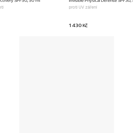
ecovery SPF50, 50 ml
Invisible Physical Defense SPF30,
ti
proti UV záření
1 430 Kč