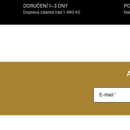
c
DORUČENÍ
1–3 DNY
PO
í
Doprava zdarma nad 1 490 Kč
Naš
p
r
v
k
y
v
ý
p
i
s
u
E-mail
Z
á