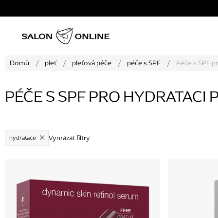
Přejít
na
obsah
Domů
/
pleť
/
pleťová péče
/
péče s SPF
/
Péče s SPF pr
PÉČE S SPF PRO HYDRATACI P
Vymazat filtry
hydratace
V
ý
p
i