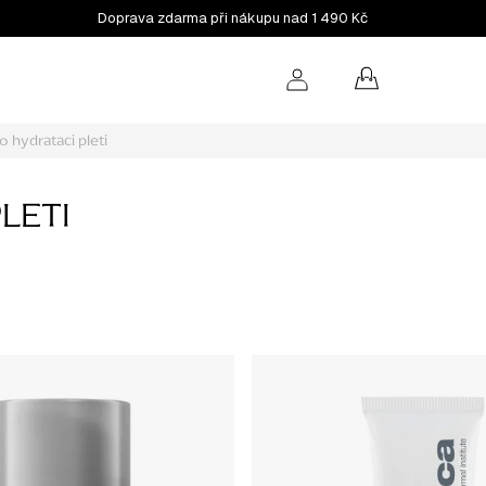
Doprava zdarma při nákupu nad 1 490 Kč
NÁKUPNÍ
KOŠÍK
o hydrataci pleti
LETI