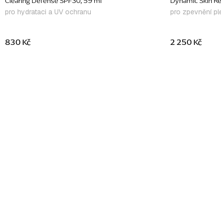
Clearing Defense SPF30, 59 ml
Dynamic Skin R
pro hydrataci a UV ochranu
pro zpevnění ple
830 Kč
2 250 Kč