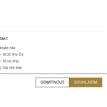
TAKT
ktujte nás
– 16:30 (Po-Čt)
– 15:00 (Pá)
) 724 165 994
salonpro.cz
ODMÍTNOUT
SOUHLASÍM