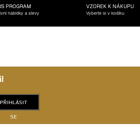
US PROGRAM
VZOREK K NÁKUPU
ivní nabídky a slevy
Vyberte si v košíku
l
PŘIHLÁSIT
SE