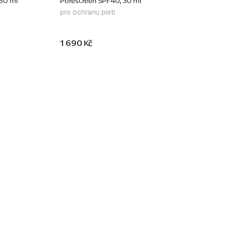
 50 ml
Porescreen SPF40, 30 ml
pro ochranu pleti
1 690 Kč