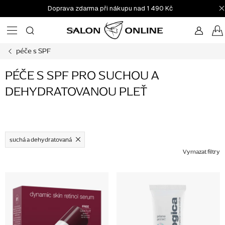
Přejít
Doprava zdarma při nákupu nad 1 490 Kč
na
obsah
péče s SPF
PÉČE S SPF PRO SUCHOU A
DEHYDRATOVANOU PLEŤ
suchá a dehydratovaná
Vymazat filtry
V
ý
p
i