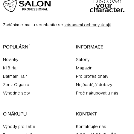
á
p
a
Zadáním e-mailu souhlasíte se
zásadami ochrany údajů
.
t
í
POPULÁRNÍ
INFORMACE
Novinky
Salony
K18 Hair
Magazín
Balmain Hair
Pro profesionály
Zenz Organic
Nejčastější dotazy
Výhodné sety
Proč nakupovat u nás
O NÁKUPU
KONTAKT
Výhody pro Tebe
Kontaktujte nás