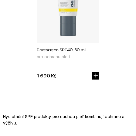
Porescreen SPF40, 30 ml
pro ochranu pleti
1 690 Kč
O
v
l
Hydratační SPF produkty pro suchou pleť kombinují ochranu a
á
výživu.
d
a