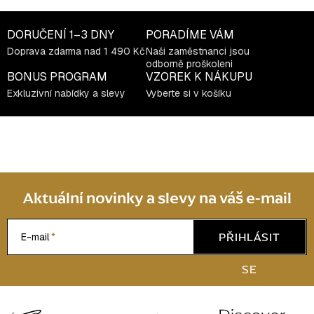
c
í
DORUČENÍ
1–3 DNY
PORADÍME VÁM
p
Doprava zdarma nad 1 490 Kč
Naši zaměstnanci jsou
r
odborně proškoleni
v
BONUS PROGRAM
VZOREK K NÁKUPU
k
Exkluzivní nabídky a slevy
Vyberte si v košíku
y
v
ý
p
i
s
Aktuální novinky a slevy na váš e-mail
u
PŘIHLÁSIT
E-mail
SE
Z