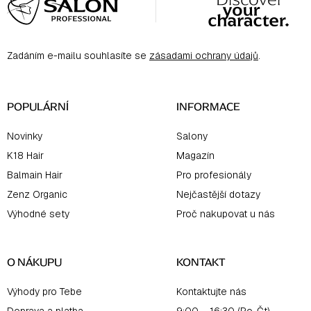
á
p
a
Zadáním e-mailu souhlasíte se
zásadami ochrany údajů
.
t
í
POPULÁRNÍ
INFORMACE
Novinky
Salony
K18 Hair
Magazín
Balmain Hair
Pro profesionály
Zenz Organic
Nejčastější dotazy
Výhodné sety
Proč nakupovat u nás
O NÁKUPU
KONTAKT
Výhody pro Tebe
Kontaktujte nás
Doprava a platba
9:00 – 16:30 (Po-Čt)