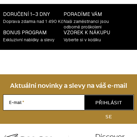
c
í
DORUČENÍ
1–3 DNY
PORADÍME VÁM
p
Doprava zdarma nad 1 490 Kč
Naši zaměstnanci jsou
r
odborně proškoleni
v
BONUS PROGRAM
VZOREK K NÁKUPU
k
Exkluzivní nabídky a slevy
Vyberte si v košíku
y
v
ý
p
i
s
Aktuální novinky a slevy na váš e-mail
u
PŘIHLÁSIT
E-mail
SE
Z