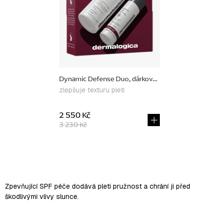
p
r
o
d
u
Dynamic Defense Duo, dárkové balení
k
zlepšuje texturu pleti
t
ů
2 550 Kč
3 230 Kč
O
v
l
Zpevňující SPF péče dodává pleti pružnost a chrání ji před
á
škodlivými vlivy slunce.
d
a