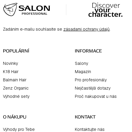
á
p
a
Zadáním e-mailu souhlasíte se
zásadami ochrany údajů
.
t
í
POPULÁRNÍ
INFORMACE
Novinky
Salony
K18 Hair
Magazín
Balmain Hair
Pro profesionály
Zenz Organic
Nejčastější dotazy
Výhodné sety
Proč nakupovat u nás
O NÁKUPU
KONTAKT
Výhody pro Tebe
Kontaktujte nás