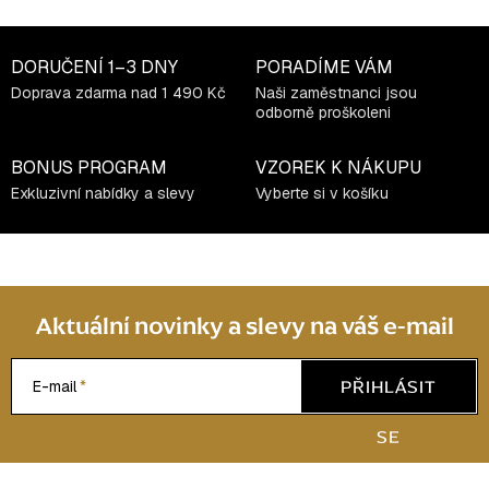
DORUČENÍ
1–3 DNY
PORADÍME VÁM
Doprava zdarma nad 1 490 Kč
Naši zaměstnanci jsou
odborně proškoleni
BONUS PROGRAM
VZOREK K NÁKUPU
Exkluzivní nabídky a slevy
Vyberte si v košíku
Aktuální novinky a slevy na váš e-mail
PŘIHLÁSIT
E-mail
SE
Z