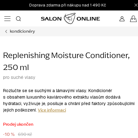
Přejít
Doprava zdarma při nákupu nad 1 490 Kč
na
obsah
kondicionéry
Replenishing Moisture Conditioner,
250 ml
pro suché vlasy
Rozlučte se se suchými a lámavými vlasy. Kondicionér
s obsahem luxusního kaviárového extraktu vlasům dodává
hydrataci, vyživuje je, posiluje a chrání před faktory způsobujícími
Více informací
jejich poškození.
Prodej ukončen
-10 %
690 Kč