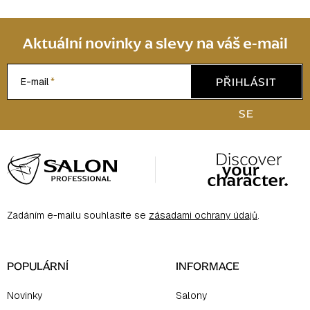
Aktuální novinky a slevy na váš e-mail
PŘIHLÁSIT
E-mail
SE
Z
á
p
a
Zadáním e-mailu souhlasíte se
zásadami ochrany údajů
.
t
í
POPULÁRNÍ
INFORMACE
Novinky
Salony