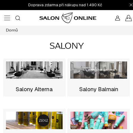
Přejít
Doprava zdarma při nákupu nad 1 490 Kč
na
obsah
Domů
SALONY
Salony Alterna
Salony Balmain