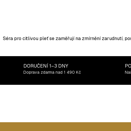
O
v
l
Séra pro citlivou pleť se zaměřují na zmírnění zarudnutí, pos
á
d
a
c
DORUČENÍ
1–3 DNY
PO
í
Doprava zdarma nad 1 490 Kč
Naš
p
r
v
k
y
v
ý
p