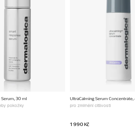
 Serum, 30 ml
UltraCalming Serum Concentrate,
řeby pokožky
pro zmírnění citlivosti
1 990 Kč