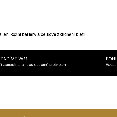
ílení kožní bariéry a celkové zklidnění pleti.
RADÍME VÁM
BON
i zaměstnanci jsou odborně proškoleni
Exkluz