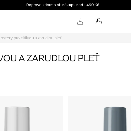
Doprava zdarma při nákupu nad 1 490 Kč
NÁKUPNÍ
KOŠÍK
ostery pro citlivou a zarudlou pleť
IVOU A ZARUDLOU PLEŤ