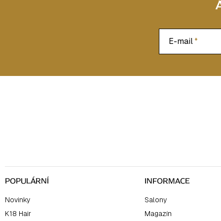
i
s
u
E-mail
Z
á
p
a
t
í
POPULÁRNÍ
INFORMACE
Novinky
Salony
K18 Hair
Magazín