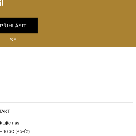
l
PŘIHLÁSIT
SE
TAKT
ktujte nás
– 16:30 (Po-Čt)