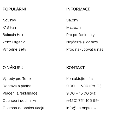
í
POPULÁRNÍ
INFORMACE
Novinky
Salony
K18 Hair
Magazín
Balmain Hair
Pro profesionály
Zenz Organic
Nejčastější dotazy
Výhodné sety
Proč nakupovat u nás
O NÁKUPU
KONTAKT
Výhody pro Tebe
Kontaktujte nás
Doprava a platba
9:00 – 16:30 (Po-Čt)
Vrácení a reklamace
9:00 – 15:00 (Pá)
Obchodní podmínky
(+420) 724 165 994
Ochrana osobních údajů
info@salonpro.cz