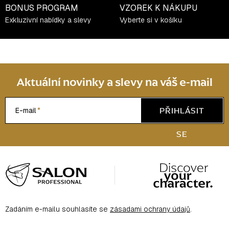
BONUS PROGRAM
VZOREK K NÁKUPU
Exkluzivní nabídky a slevy
Vyberte si v košíku
Aktuální novinky a slevy na váš e-mail
PŘIHLÁSIT
E-mail
SE
Z
á
p
a
Zadáním e-mailu souhlasíte se
zásadami ochrany údajů
.
t