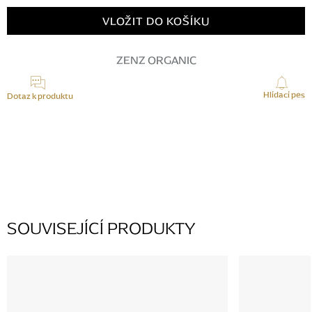
Měrná
cena:
VLOŽIT DO KOŠÍKU
ZENZ ORGANIC
Hlídací pes
Dotaz k produktu
K tomuto produktu zatím nikdo žádný dotaz nepřidal, buďte první.
PŘIDAT KOMENTÁŘ
SOUVISEJÍCÍ PRODUKTY