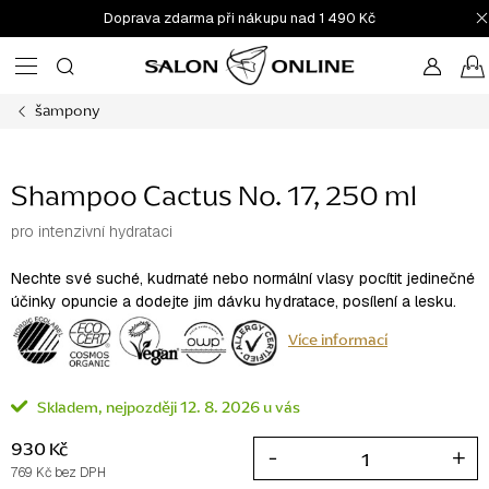
Přejít
Doprava zdarma při nákupu nad 1 490 Kč
na
obsah
šampony
Shampoo Cactus No. 17, 250 ml
pro intenzivní hydrataci
Nechte své suché, kudrnaté nebo normální vlasy pocítit jedinečné
účinky opuncie a dodejte jim dávku hydratace, posílení a lesku.
Více informací
Skladem
12. 8. 2026
930 Kč
769 Kč bez DPH