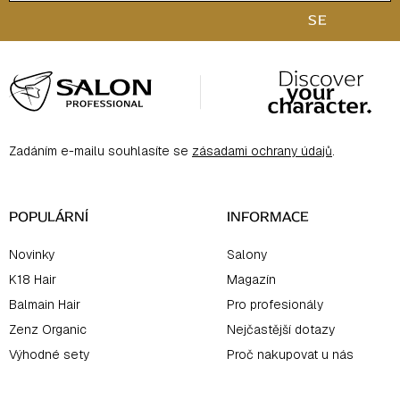
SE
Z
á
p
a
Zadáním e-mailu souhlasíte se
zásadami ochrany údajů
.
t
í
POPULÁRNÍ
INFORMACE
Novinky
Salony
K18 Hair
Magazín
Balmain Hair
Pro profesionály
Zenz Organic
Nejčastější dotazy
Výhodné sety
Proč nakupovat u nás