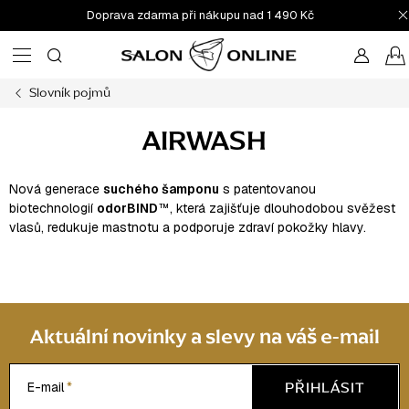
Přejít
Doprava zdarma při nákupu nad 1 490 Kč
na
obsah
Slovník pojmů
AIRWASH
Nová generace
suchého šamponu
s patentovanou
biotechnologií
odorBIND
™, která zajišťuje dlouhodobou svěžest
vlasů, redukuje mastnotu a podporuje zdraví pokožky hlavy.
Aktuální novinky a slevy na váš e-mail
PŘIHLÁSIT
E-mail