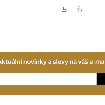
Doprava zdarma při nákupu nad 1 490 Kč
NÁKUPNÍ
KOŠÍK
Aktuální novinky a slevy na váš e-mai