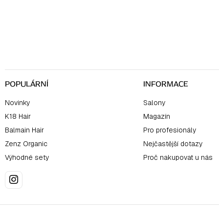
á
p
a
t
í
POPULÁRNÍ
INFORMACE
Novinky
Salony
K18 Hair
Magazín
Balmain Hair
Pro profesionály
Zenz Organic
Nejčastější dotazy
Výhodné sety
Proč nakupovat u nás