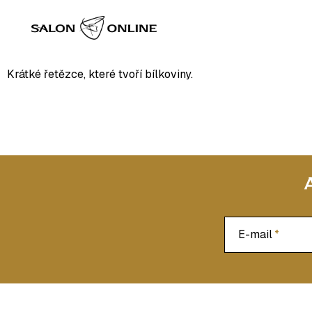
Přejít
Domů
/
Slovník pojmů
/
Peptid
na
PEPTID
obsah
Krátké řetězce, které tvoří bílkoviny.
E-mail
Z