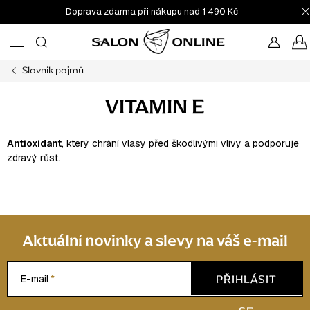
Přejít
Doprava zdarma při nákupu nad 1 490 Kč
na
obsah
Slovník pojmů
VITAMIN E
Antioxidant
, který chrání vlasy před škodlivými vlivy a podporuje
zdravý růst.
Aktuální novinky a slevy na váš e-mail
PŘIHLÁSIT
E-mail