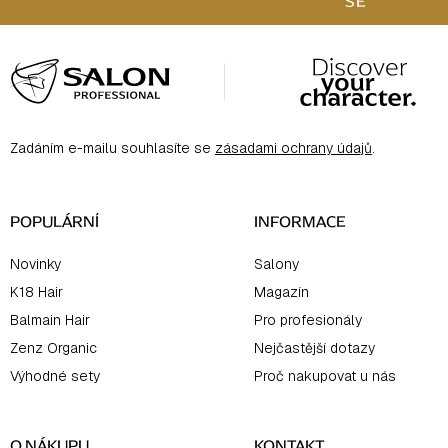
SE
Z
á
p
a
Zadáním e-mailu souhlasíte se
zásadami ochrany údajů
.
t
í
POPULÁRNÍ
INFORMACE
Novinky
Salony
K18 Hair
Magazín
Balmain Hair
Pro profesionály
Zenz Organic
Nejčastější dotazy
Výhodné sety
Proč nakupovat u nás
O NÁKUPU
KONTAKT