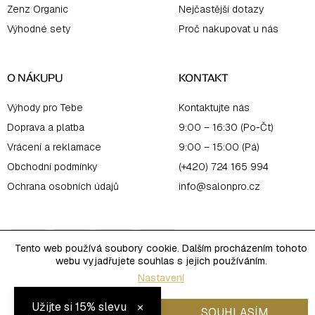
Zenz Organic
Nejčastější dotazy
Výhodné sety
Proč nakupovat u nás
O NÁKUPU
KONTAKT
Výhody pro Tebe
Kontaktujte nás
Doprava a platba
9:00 – 16:30 (Po-Čt)
Vrácení a reklamace
9:00 – 15:00 (Pá)
Obchodní podmínky
(+420) 724 165 994
Ochrana osobních údajů
info@salonpro.cz
Tento web používá soubory cookie. Dalším procházením tohoto
webu vyjadřujete souhlas s jejich používáním.
Nastavení
Copyright 2026
Salon Online
. Všechna práva vyhrazena.
×
Užijte si 15% slevu
Upravit nastavení cookies
Vytvořil Shoptet
ODMÍTNOUT
SOUHLASÍM