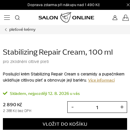
Přejít
Doprava zdarma při nákupu nad 1 490 Kč
na
obsah
pleťové krémy
Stabilizing Repair Cream, 100 ml
pro zklidnění citlivé pleti
Posilující krém Stabilizing Repair Cream s ceramidy a pupečníkem
Více informací
uklidňuje citlivou pleť a obnovuje její bariéru.
Skladem
12. 8. 2026
2 890 Kč
2 388 Kč bez DPH
Měrná
cena:
VLOŽIT DO KOŠÍKU