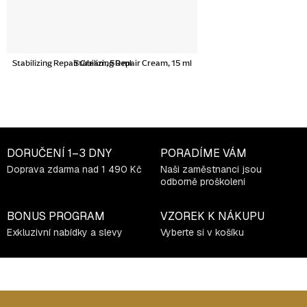
Stabilizing Repair Cream, 50 ml
Stabilizing Repair Cream, 15 ml
DORUČENÍ
1–3 DNY
PORADÍME VÁM
Doprava zdarma nad 1 490 Kč
Naši zaměstnanci jsou
odborně proškoleni
BONUS PROGRAM
VZOREK K NÁKUPU
Exkluzivní nabídky a slevy
Vyberte si v košíku