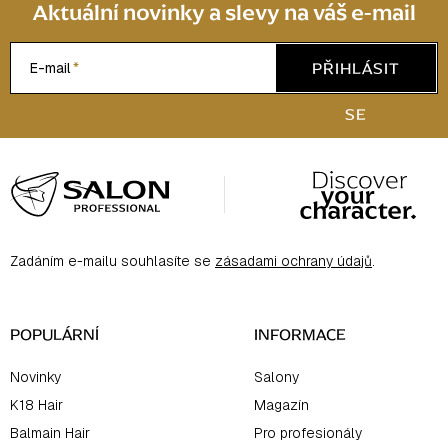
Aktuální novinky a slevy na váš e-mail
PŘIHLÁSIT
E-mail
SE
Z
á
p
a
Zadáním e-mailu souhlasíte se
zásadami ochrany údajů
.
t
í
POPULÁRNÍ
INFORMACE
Novinky
Salony
K18 Hair
Magazín
Balmain Hair
Pro profesionály