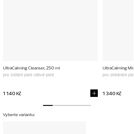
UltraCalming Cleanser, 250 ml
UltraCalming Mis
pro čištění pleti citlivé pleti
pro zklidnění ple
1 140 Kč
1 340 Kč